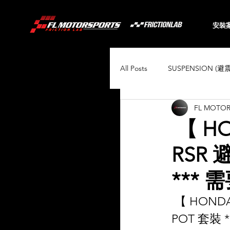
安裝
All Posts
SUSPENSION (避
FL MOTO
BRAKING (煞車系統)
【 HO
RSR 
Audi
BMW
Toyo
*** 
Porsche
Volkswagen
 【 HOND
POT 套裝 