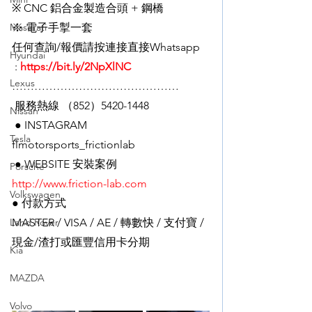
※ CNC 鋁合金製造合頭 + 鋼橋
Maserati
※ 電子手掣一套
任何查詢/報價請按連接直接Whatsapp
Hyundai
 : 
https://bit.ly/2NpXlNC
Lexus
………………………………………
 服務熱線 （852）5420-1448
Nissan
 ● INSTAGRAM
Tesla
flmotorsports_frictionlab
 ● WEBSITE 安裝案例
Porsche
http://www.friction-lab.com
Volkswagen
● 付款方式
Land Rover
MASTER / VISA / AE / 轉數快 / 支付寶 / 
現金/渣打或匯豐信用卡分期
Kia
MAZDA
Volvo