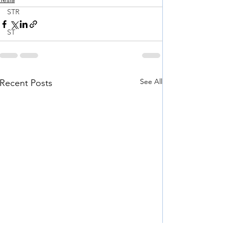
STR
ST
See All
Recent Posts