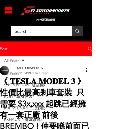
Post
All Posts
FL MOTORSPORTS
All Posts
Sep 21, 2024
1 min read
《 𝐓𝐄𝐒𝐋𝐀 𝐌𝐎𝐃𝐄𝐋 𝟑 》
SUSPENSION (避震機)
性價比最高剎車套裝 只
BODY 車身改裝
需要 $3x,xxx 起跳已經擁
MAINTENANCE (保養)
有一套正廠 前後
EXHAUST (排氣系統)
BREMBO ! 仲要喺前面已