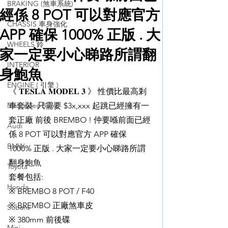
BRAKING (煞車系統)
經係 8 POT 可以對應官方
CHASSIS 車身強化
APP 確保 1000% 正版 . 大
WHEELS 鈴
家一定要小心睇路所謂翻
INTERIOR
身鮑魚
ENGINE ( 引擎 )
《 𝐓𝐄𝐒𝐋𝐀 𝐌𝐎𝐃𝐄𝐋 𝟑 》 性價比最高剎
Mercedes-Benz
車套裝  只需要 $3x,xxx 起跳已經擁有一
套正廠 前後 BREMBO ! 仲要喺前面已經
Audi
係 8 POT 可以對應官方 APP 確保 
BMW
1000% 正版 . 大家一定要小心睇路所謂
翻身鮑魚
Toyota
套餐包括:
Honda
※ BREMBO 8 POT / F40
※ BREMBO 正廠煞車皮
Subaru
※ 380mm 前後碟
Mini