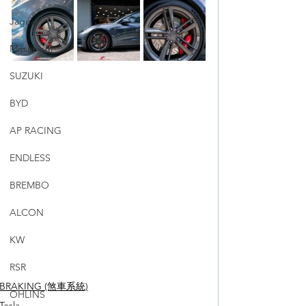
Jaguar
Mitsubishi
SUZUKI
BYD
AP RACING
ENDLESS
BREMBO
ALCON
KW
RSR
BRAKING (煞車系統)
OHLINS
Tesla