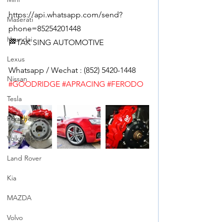
https://api.whatsapp.com/send?
Maserati
phone=85254201448
Hyundai
🏁TAK SING AUTOMOTIVE
Lexus
Whatsapp / Wechat : (852) 5420-1448
Nissan
#GOODRIDGE
#APRACING
#FERODO
Tesla
Porsche
Volkswagen
Land Rover
Kia
MAZDA
Volvo