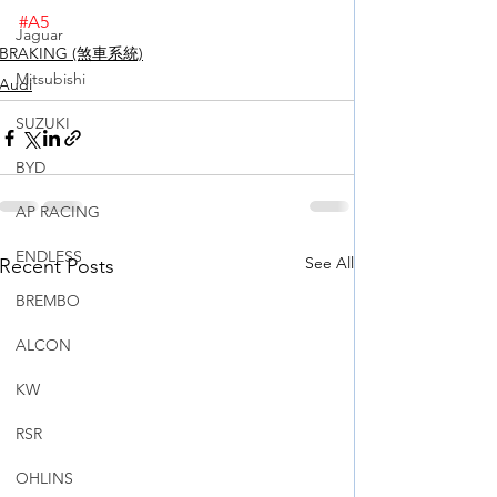
#A5
Jaguar
BRAKING (煞車系統)
Mitsubishi
Audi
SUZUKI
BYD
AP RACING
ENDLESS
See All
Recent Posts
BREMBO
ALCON
KW
RSR
OHLINS