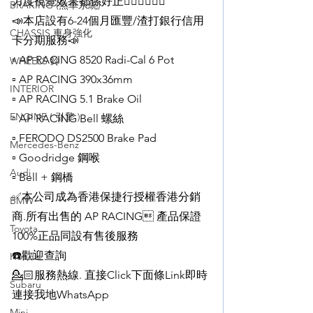
力度視覺效果都係好正✌🏻✌🏻👌🏻
BRAKING (煞車系統)
📣本店設有6-24個月匯豐/渣打銀行信用
CHASSIS 車身強化
卡分期服務📣
▫️ AP RACING 8520 Radi-Cal 6 Pot
WHEELS 鈴
▫️ AP RACING 390x36mm
INTERIOR
▫️ AP RACING 5.1 Brake Oil
ENGINE ( 引擎 )
▫️ AP RACING Bell 螺絲
▫️ FERODO DS2500 Brake Pad
Mercedes-Benz
▫️ Goodridge 鋼喉
Audi
▫️ Bell + 鋼橋
✅本公司成為香港保捷行授權香港分銷
BMW
商.所有出售的 AP RACING 產品保證
Toyota
100%正品同設有售後服務
☎️歡迎查詢
Honda
💁🏻服務熱線. 直接Click下面條Link即時
Subaru
連接我地WhatsApp
Mini