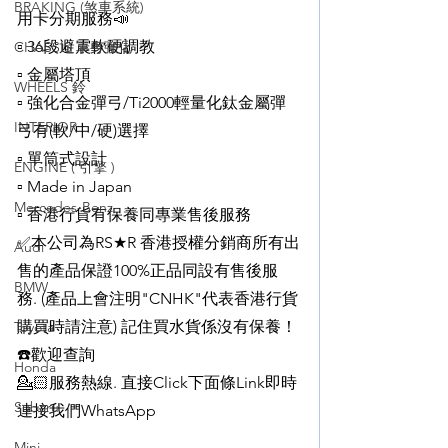
BRAKING (煞車系統)
用卡分期服務📣
▫️ 36段避震軟硬調教
CHASSIS 車身強化
▫️ 金屬塔頂
WHEELS 鈴
▫️ 強化合金彈弓/Ti2000輕量化鈦金屬彈
INTERIOR
弓有(軟/中/硬)選擇
▫️ 單筒式設計
ENGINE ( 引擎 )
▫️ Made in Japan
Mercedes-Benz
▫️ 香港行貨有保養同專業售後服務
✅本公司為RS★R 香港授權分銷商所有出
Audi
售的產品保證100%正品同設有售後服
BMW
務. (產品上會注明"CNHK"代表香港行貨
購買時請注意) 記住買水貨係沒有保養！
Toyota
☎️歡迎查詢
Honda
💁🏻服務熱線. 直接Click下面條Link即時
Subaru
連接我們WhatsApp
Mini