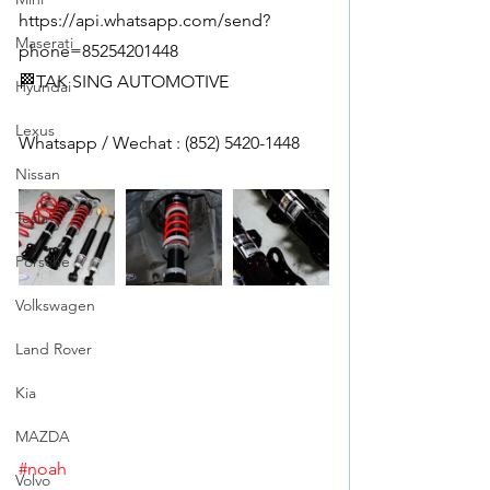
https://api.whatsapp.com/send?
Maserati
phone=85254201448
🏁TAK SING AUTOMOTIVE
Hyundai
Lexus
Whatsapp / Wechat : (852) 5420-1448
Nissan
Tesla
Porsche
Volkswagen
Land Rover
Kia
MAZDA
#noah
Volvo