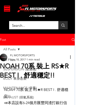
Post
All Posts
FL MOTORSPORTS
All Posts
Nov 18, 2017
1 min read
NOAH 70系 裝上 RS★R
SUSPENSION (避震機)
BEST I . 舒適穩定!!
BODY 車身改裝
MAINTENANCE (保養)
NOAH 70系 裝上 RS★R BEST I . 舒適穩
定!!
EXHAUST (排氣系統)
📣本店設有6-24個月匯豐同渣打銀行信