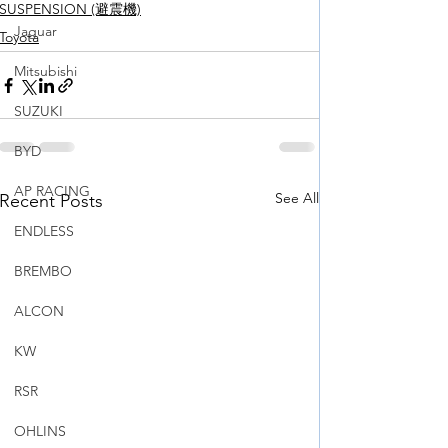
SUSPENSION (避震機)
Jaguar
Toyota
Mitsubishi
SUZUKI
BYD
AP RACING
See All
Recent Posts
ENDLESS
BREMBO
ALCON
KW
RSR
OHLINS