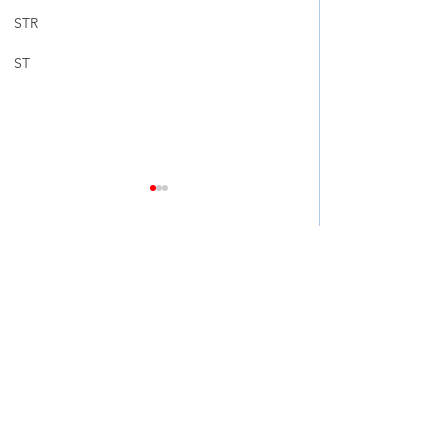
STR
ST
Comments
Write a comment...
➠➠【 MODEL Y JUNIPER
升級你的 VOXY 
| 懸掛同剎車升級 】
人車剎車系統的
BREMBO GT / YAMAHA
PERFORMANCE DAMPER
/ CUSCO 頂BAR