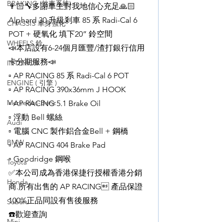
BRAKING (煞車系統)
👨🏻‍🔧多謝車主對我地信心充足🙏🏻 
Alphard 30 升級剎車 85 系 Radi-Cal 6 
CHASSIS 車身強化
POT + 硬氧化 填下20” 鈴空間
WHEELS 鈴
📣本店設有6-24個月匯豐/渣打銀行信用
卡分期服務📣
INTERIOR
▫️ AP RACING 85 系 Radi-Cal 6 POT
ENGINE ( 引擎 )
▫️ AP RACING 390x36mm J HOOK
Mercedes-Benz
▫️ AP RACING 5.1 Brake Oil
▫️ 浮動 Bell 螺絲
Audi
▫️ 電腦 CNC 製作鋁合金Bell + 鋼橋
BMW
▫️ AP RACING 404 Brake Pad
▫️ Goodridge 鋼喉
Toyota
✅本公司成為香港保捷行授權香港分銷
Honda
商.所有出售的 AP RACING 產品保證
100%正品同設有售後服務
Subaru
☎️歡迎查詢
Mini