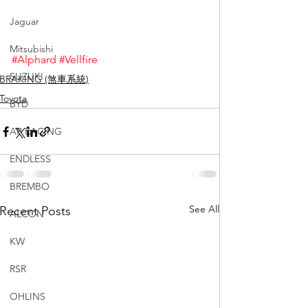
Jaguar
Mitsubishi
#Alphard
#Vellfire
SUZUKI
BRAKING (煞車系統)
Toyota
BYD
AP RACING
ENDLESS
BREMBO
See All
Recent Posts
ALCON
KW
RSR
OHLINS