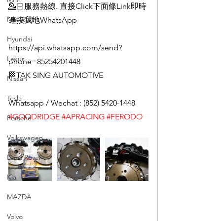
💁🏻服務熱線. 直接Click下面條Link即時
Maserati
連接我地WhatsApp
Hyundai
https://api.whatsapp.com/send?
Lexus
phone=85254201448
🏁TAK SING AUTOMOTIVE
Nissan
Tesla
Whatsapp / Wechat : (852) 5420-1448
#GOODRIDGE
#APRACING
#FERODO
Porsche
Volkswagen
Land Rover
Kia
MAZDA
Volvo