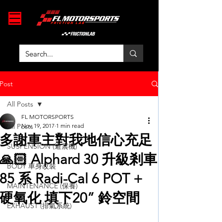
Post
All Posts
FL MOTORSPORTS
All Posts
Nov 19, 2017
1 min read
多謝車主對我地信心充足
SUSPENSION (避震機)
🙏🏻 Alphard 30 升級剎車
BODY 車身改裝
85 系 Radi-Cal 6 POT +
MAINTENANCE (保養)
硬氧化 填下20” 鈴空間
EXHAUST (排氣系統)