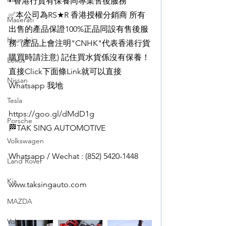
▫️ 香港行貨有保養同專業售後服務
✅本公司為RS★R 香港授權分銷商 所有
Maserati
出售的產品保證100%正品同設有售後服
Hyundai
務. (產品上會注明"CNHK"代表香港行貨
購買時請注意) 記住買水貨係沒有保養！
Lexus
直接Click下面條Link就可以直接 
Nissan
Whatsapp 我地
Tesla
https://goo.gl/dMdD1g
Porsche
🏁TAK SING AUTOMOTIVE
Volkswagen
Whatsapp / Wechat : (852) 5420-1448
Land Rover
Kia
www.taksingauto.com
MAZDA
Volvo