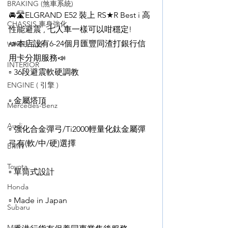
BRAKING (煞車系統)
🚘🛣ELGRAND E52 裝上 RS★R Best i 高
CHASSIS 車身強化
性能避震 , 七人車一樣可以咁穩定!
📣本店設有6-24個月匯豐同渣打銀行信
WHEELS 鈴
用卡分期服務📣
INTERIOR
▫️ 36段避震軟硬調教
ENGINE ( 引擎 )
▫️ 金屬塔頂
Mercedes-Benz
Audi
▫️ 強化合金彈弓/Ti2000輕量化鈦金屬彈
弓有(軟/中/硬)選擇
BMW
Toyota
▫️ 單筒式設計
Honda
▫️ Made in Japan 
Subaru
Mini