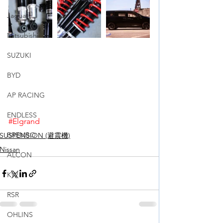
Jaguar
Mitsubishi
SUZUKI
BYD
AP RACING
ENDLESS
#Elgrand
BREMBO
SUSPENSION (避震機)
Nissan
ALCON
KW
RSR
OHLINS