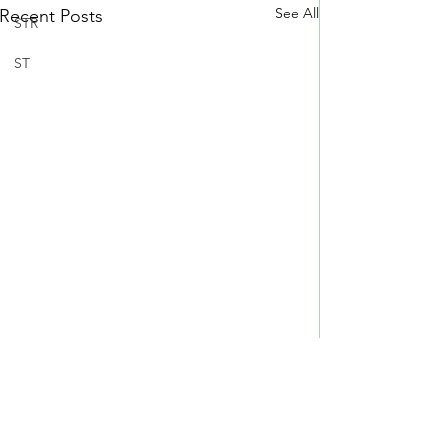
See All
Recent Posts
STR
ST
Comments