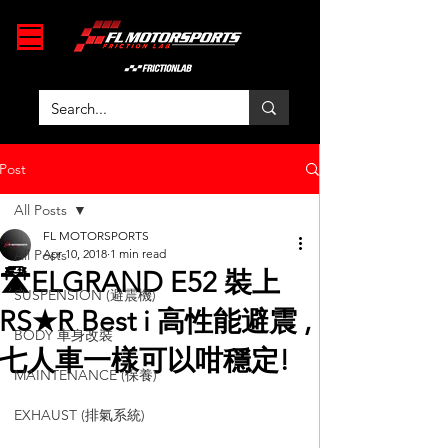
Post
All Posts
FL MOTORSPORTS
All Posts
Apr 10, 2018
1 min read
🛣ELGRAND E52 裝上
SUSPENSION (避震機)
RS★R Best i 高性能避震 ,
BODY 車身改裝
七人車一樣可以咁穩定!
MAINTENANCE (保養)
EXHAUST (排氣系統)