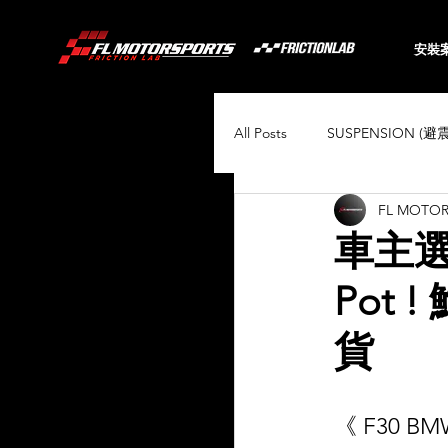
安裝
All Posts
SUSPENSION (避
FL MOTO
BRAKING (煞車系統)
車主選擇
Pot 
Audi
BMW
Toyo
貨
Porsche
Volkswagen
《 F30 BM