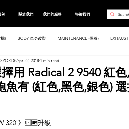
案例
關於我們
我們的服務
聯絡我們
震機)
BODY 車身改裝
MAINTENANCE (保養)
EXHAUS
RSPORTS
Apr 22, 2018
1 min read
CHASSIS 車身強化
WHEELS 鈴
INTERIOR
ENGINE ( 引
用 Radical 2 9540 紅色
! 鮑魚有 (紅色,黑色,銀色)
ta
Honda
Subaru
Mini
Maserati
Hyundai
Land Rover
Kia
MAZDA
Volvo
Jaguar
W 320i》🆙🆙升級  