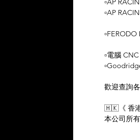
▫️AP RAC
▫️AP RACI
▫️FERODO
▫️電腦 CN
▫️Goodrid
歡迎查詢各
🇭🇰《 香港
本公司所有出