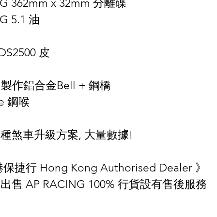
ING 362mm x 32mm 分離碟
NG 5.1 油
 DS2500 皮
C 製作鋁合金Bell + 鋼橋 
ge 鋼喉
種煞車升級方案, 大量數據!
保捷行 Hong Kong Authorised Dealer 》
售 AP RACING 100% 行貨設有售後服務