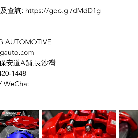
詢: https://goo.gl/dMdD1g
NG AUTOMOTIVE
ngauto.com 
2號保安道A舖,長沙灣
5420-1448
/ WeChat 