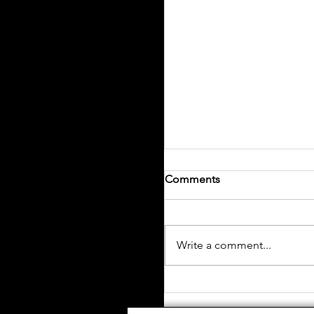
Comments
Write a comment...
💚 RP3 安裝Project Mu 
POT ：JDM 玩家嘅必