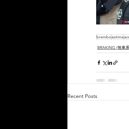
brembo
estima
ac
BRAKING (煞車
Recent Posts