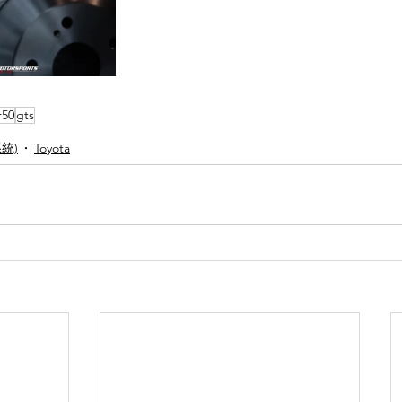
r50
gts
系統)
Toyota