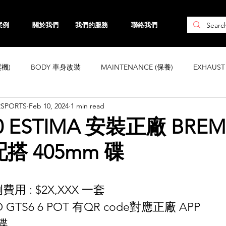
案例
關於我們
我們的服務
聯絡我們
震機)
BODY 車身改裝
MAINTENANCE (保養)
EXHAUS
RSPORTS
Feb 10, 2024
1 min read
CHASSIS 車身強化
WHEELS 鈴
INTERIOR
ENGINE ( 引
0 ESTIMA 安裝正廠 BREM
配搭 405mm 碟
ta
Honda
Subaru
Mini
Maserati
Hyundai
費用 : $2X,XXX 一套
Land Rover
Kia
MAZDA
Volvo
Jaguar
 GTS6 6 POT 有QR code對應正廠 APP
 碟