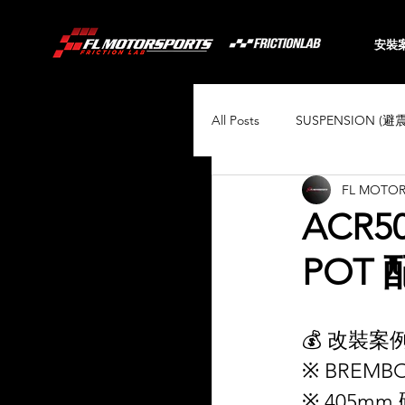
安裝
All Posts
SUSPENSION (避
FL MOTO
BRAKING (煞車系統)
ACR5
POT 
Audi
BMW
Toyo
💰 改裝案例
Porsche
Volkswagen
※ BREMBO
※ 405mm