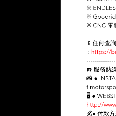
※ ENDLES
※ Goodri
※ CNC 
📱任何查詢
 : 
https://
--------------
☎️ 服務熱線 
📸 ● INS
flmotorspor
🖥️ ● WE
http://www
💰● 付款