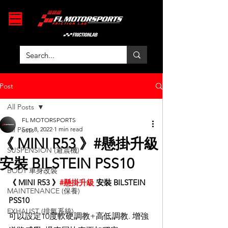
Post
All Posts
FL MOTORSPORTS
All Posts
Sep 8, 2022
1 min read
《 MINI R53 》#懸掛升級
SUSPENSION (避震機)
安裝 BILSTEIN PSS10
BODY 車身改裝
《 MINI R53 》
#懸掛升級
 安裝 BILSTEIN 
MAINTENANCE (保養)
PSS10 
EXHAUST (排氣系統)
可以設定10度軟硬調教+高低調教. 增強