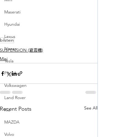
Maserati
Hyundai
Lexus
bilstein
Nissan
SUSPENSION (避震機)
Mini
Tesla
Porsche
Volkswagen
Land Rover
See All
Recent Posts
Kia
MAZDA
Volvo