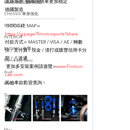
道路感覺, 慢車同快車更加穩定
BRAKING (煞車系統)
德國製造
CHASSIS 車身強化
……………………………………… 
WHEELS 鈴
 GOOGLE MAP ▹ 
https://g.page/flmotorsports?share
INTERIOR
付款方式 ▹ MASTER / VISA / AE / 轉數
ENGINE ( 引擎 )
快 / 支付寶 / 現金 / 渣打或匯豐信用卡分
期 / 八達通 
Mercedes-Benz
 更加多安裝案例請遊覽 ▹
www.Friction-
Audi
Lab.com
其他車款歡迎查詢 !
BMW
Toyota
Honda
Subaru
Mini