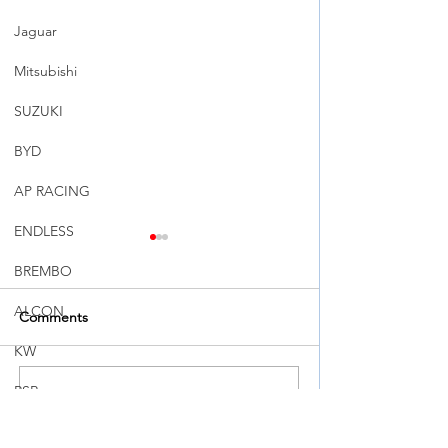
Jaguar
Mitsubishi
SUZUKI
BYD
AP RACING
ENDLESS
BREMBO
ALCON
Comments
KW
RSR
Write a comment...
【 TESLA MODEL Y
➠➠【 MODEL Y 
JUNIPER 升級 RSR BEST I
| 懸掛同剎車升級
OHLINS
BREMBO GT / 
避震機 】