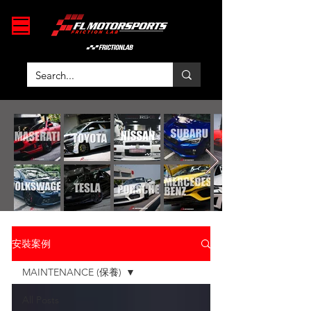
安裝案例
MAINTENANCE (保養)
All Posts