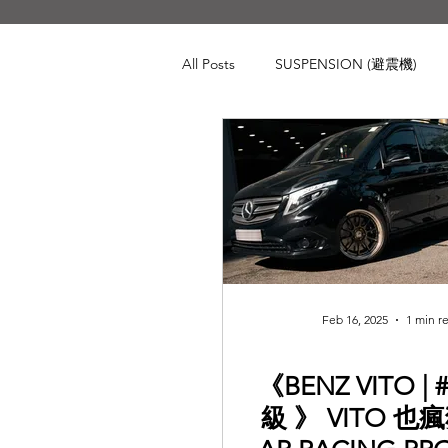
All Posts
SUSPENSION (避震機)
BRAKING (煞車系統)
CHASS
Audi
BMW
Toyota
Porsche
Volkswagen
Lan
Feb 16, 2025
1 min r
《BENZ VITO |
級 》 VITO 