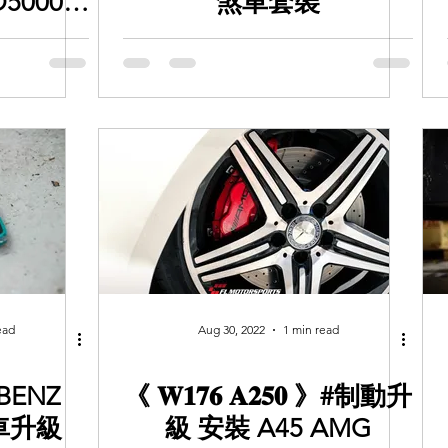
O5000R
煞車套裝
量化版本
車主可以
ead
Aug 30, 2022
1 min read
BENZ
《 𝐖𝟏𝟕𝟔 𝐀𝟐𝟓𝟎 》#制動升
剎車升級
級 安裝 A45 AMG