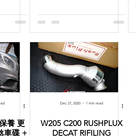
ead
Dec 27, 2020
1 min read
動保養 更
W205 C200 RUSHPLUX
 煞車碟 +
DECAT RIFILING