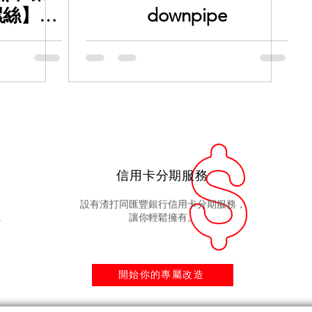
 螺絲】
downpipe
要定期檢查
狀態!
信用卡分期服務
設有渣打同匯豐銀行信用卡分期服務，
。
讓你輕鬆擁有。
開始你的專屬改造