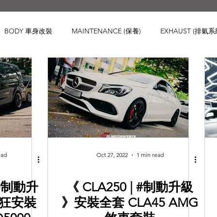
BODY 車身改裝
MAINTENANCE (保養)
EXHAUST (排氣系
IS 車身強化
WHEELS 鈴
INTERIOR
ENGINE ( 引擎 )
Honda
Subaru
Mini
Maserati
Hyundai
Lexu
d Rover
Kia
MAZDA
Volvo
Jaguar
Mitsubish
ead
Oct 27, 2022
1 min read
 #制動升
《 CLA250 | #制動升級
也瘋狂安裝
》安裝全套 CLA45 AMG