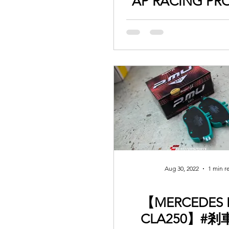
AP RACING PR
前後剎車 ! 輕
對重量有要求嘅
考慮呢款
Aug 30, 2022
1 min r
【MERCEDES 
CLA250】#