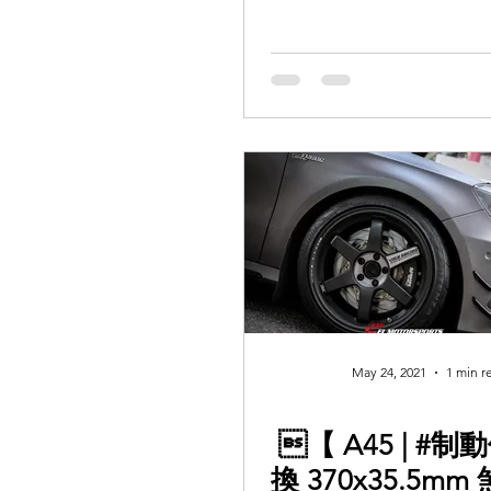
May 24, 2021
1 min r
【 A45 | #制
換 370x35.5mm