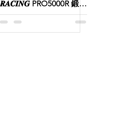
𝑹𝑨𝑪𝑰𝑵𝑮 PRO5000R 鍛造
鮑魚套餐 】