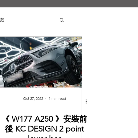
統)
Mercedes-Benz
s
Nissan
Tesla
i
SUZUKI
Oct 27, 2022
1 min read
《 W177 A250 》安裝前
後 KC DESIGN ￼2 point