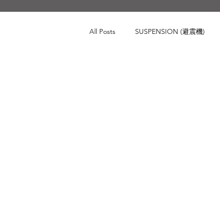
All Posts
SUSPENSION (避震機)
BRAKING (煞車系統)
CHASS
Audi
BMW
Toyota
Porsche
Volkswagen
Lan