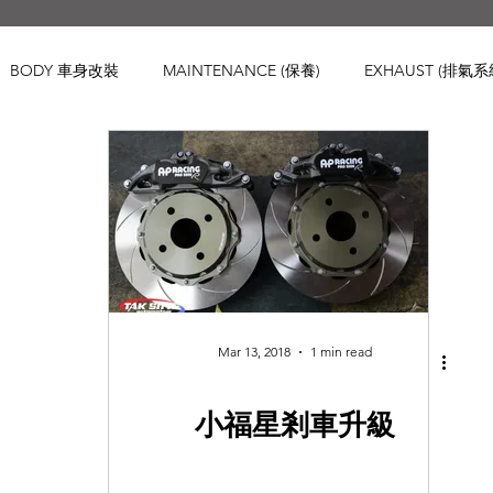
BODY 車身改裝
MAINTENANCE (保養)
EXHAUST (排氣系
IS 車身強化
WHEELS 鈴
INTERIOR
ENGINE ( 引擎 )
Honda
Subaru
Mini
Maserati
Hyundai
Lexu
d Rover
Kia
MAZDA
Volvo
Jaguar
Mitsubish
Mar 13, 2018
1 min read
小福星剎車升級