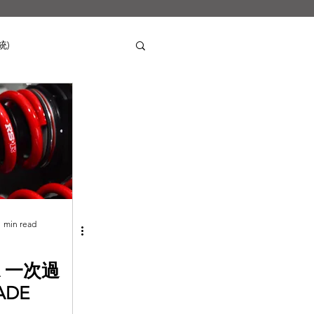
統)
Mercedes-Benz
s
Nissan
Tesla
i
SUZUKI
1 min read
A 一次過
ADE