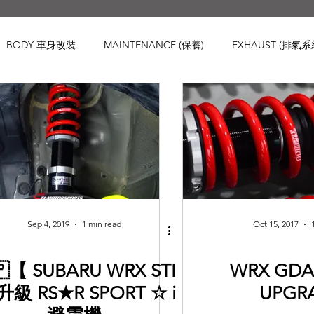
BODY 車身改裝
MAINTENANCE (保養)
EXHAUST (排氣系
IS 車身強化
WHEELS 鈴
INTERIOR
ENGINE ( 引擎 )
Honda
Subaru
Mini
Maserati
Hyundai
Lexu
d Rover
Kia
MAZDA
Volvo
Jaguar
Mitsubish
Sep 4, 2019
1 min read
Oct 15, 2017
🇵【 SUBARU WRX STI
WRX GD
升級 RS★R SPORT ☆ i
UPGR