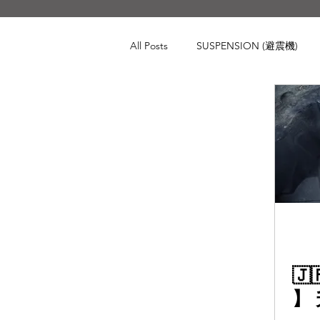
All Posts
SUSPENSION (避震機)
BRAKING (煞車系統)
CHASS
Audi
BMW
Toyota
Porsche
Volkswagen
Lan
🇯
】 