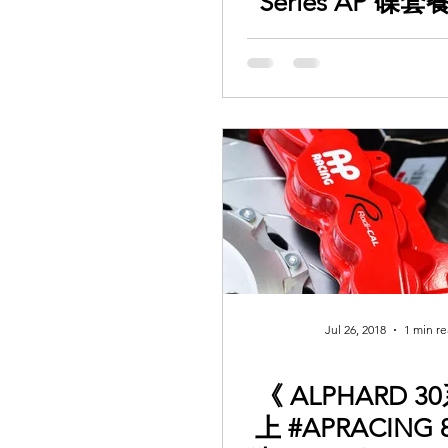
Series AP 碟套
Brembo 電子
合 ， 唔需要改原
加埋 CUSCO
Jul 26, 2018
1 min r
《 ALPHARD 3
上 #APRACING 