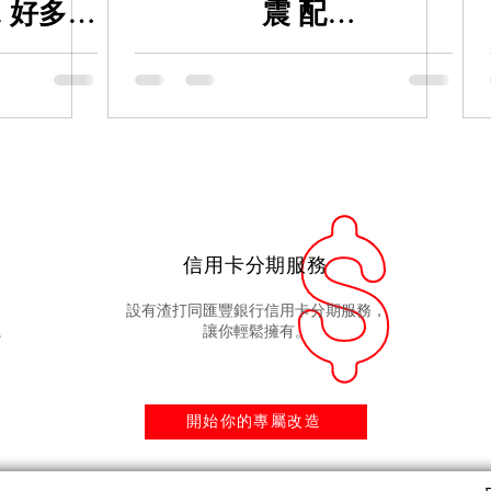
T. 好多車
震 配
i-Cal
埋 #FRICTIONLAB 狗骨 ,
隻😂
AP 做埋保養 DS2500 皮
信用卡分期服務
設有渣打同匯豐銀行信用卡分期服務，
。
讓你輕鬆擁有。
開始你的專屬改造