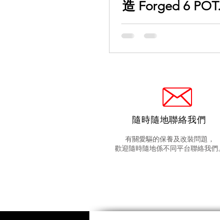
造 Forged 6 PO
主都係鍾意舊款 Rad
1 貪佢夠晒大
隨時隨地聯絡我們
有關愛驅的保養及改裝問題，
歡迎隨時隨地係不同平台聯絡我們