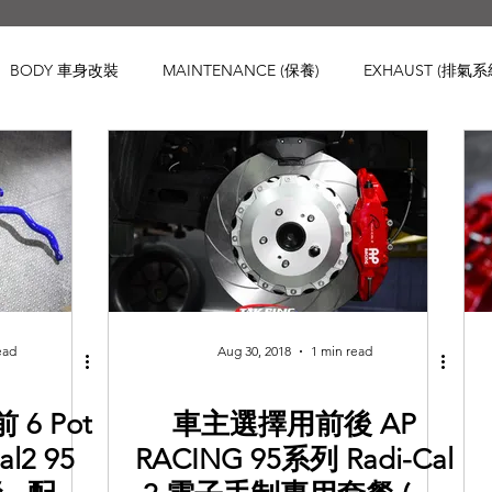
BODY 車身改裝
MAINTENANCE (保養)
EXHAUST (排氣系
IS 車身強化
WHEELS 鈴
INTERIOR
ENGINE ( 引擎 )
Honda
Subaru
Mini
Maserati
Hyundai
Lexu
d Rover
Kia
MAZDA
Volvo
Jaguar
Mitsubish
ead
Aug 30, 2018
1 min read
 6 Pot
車主選擇用前後 AP
al2 95
RACING 95系列 Radi-Cal