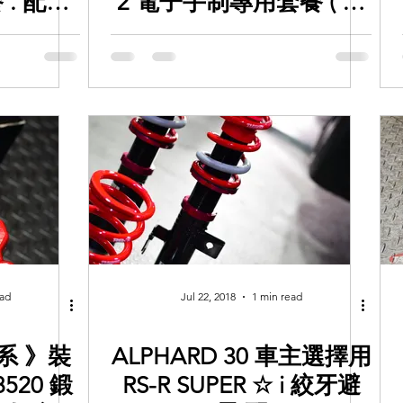
餐 . 配埋
2 電子手制專用套餐 ( 額
手制完美配
外加 BREMBO 電子手制
裝零件.
, 原裝不需要加工 ) 完美
 前後哈
配合
ead
Jul 22, 2018
1 min read
0系 》裝
ALPHARD 30 車主選擇用
8520 鍛
RS-R SUPER ☆ i 絞牙避