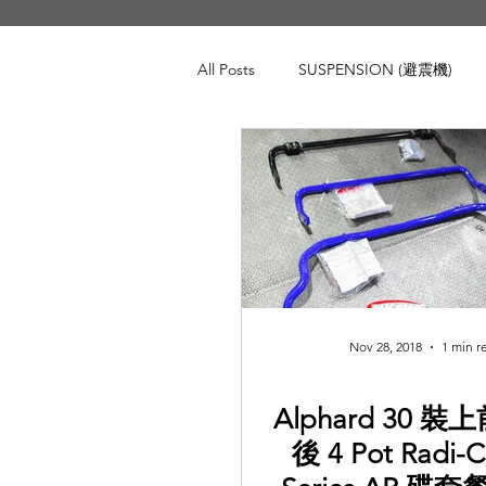
All Posts
SUSPENSION (避震機)
BRAKING (煞車系統)
CHASS
Audi
BMW
Toyota
Porsche
Volkswagen
Lan
Nov 28, 2018
1 min r
Alphard 30 裝上前
後 4 Pot Radi-C