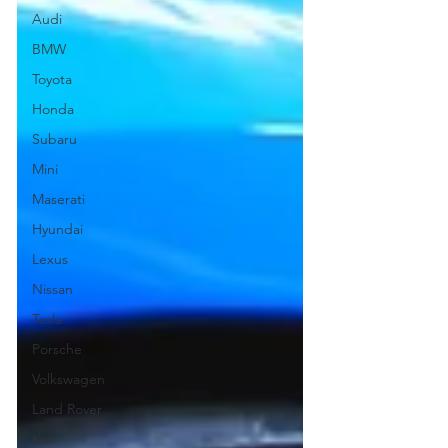
Audi
BMW
Toyota
Honda
Subaru
Mini
Maserati
Hyundai
Lexus
Nissan
Tesla
Porsche
Volkswagen
Land Rover
Kia