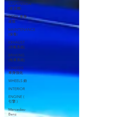
SUSPENSION
(避震機)
BODY 車身
改裝
MAINTENANCE
(保養)
EXHAUST
(排氣系統)
BRAKING
(煞車系統)
CHASSIS
車身強化
WHEELS 鈴
INTERIOR
ENGINE (
引擎 )
Mercedes-
Benz