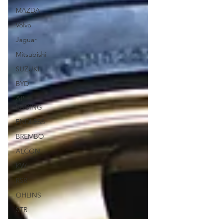
MAZDA
Volvo
Jaguar
Mitsubishi
SUZUKI
BYD
AP
RACING
ENDLESS
BREMBO
ALCON
KW
RSR
OHLINS
STR