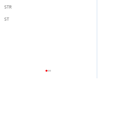
STR
ST
Comments
Write a comment...
➠➠【 MODEL Y JUNIPER
💚 BMW X1 F4
| 懸掛同剎車升級 】
ST XA 性價比之選
BREMBO GT / YAMAHA