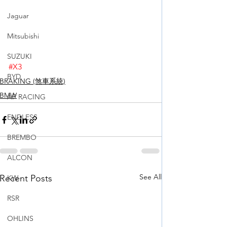
Jaguar
Mitsubishi
SUZUKI
#X3
BYD
BRAKING (煞車系統)
BMW
AP RACING
ENDLESS
BREMBO
ALCON
See All
Recent Posts
KW
RSR
OHLINS