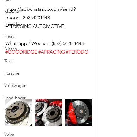
https://api.whatsapp.com/send?
Maserati
phone=85254201448
Hyundai
🏁TAK SING AUTOMOTIVE
Lexus
Whatsapp / Wechat : (852) 5420-1448
Nissan
#GOODRIDGE
#APRACING
#FERODO
Tesla
Porsche
Volkswagen
Land Rover
Kia
MAZDA
Volvo