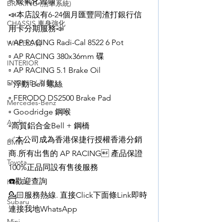
+ 硬氧化合頭
BRAKING (煞車系統)
📣本店設有6-24個月匯豐同渣打銀行信
CHASSIS 車身強化
用卡分期服務📣
▫️ AP RACING Radi-Cal 8522 6 Pot
WHEELS 鈴
▫️ AP RACING 380x36mm 碟
INTERIOR
▫️ AP RACING 5.1 Brake Oil
ENGINE ( 引擎 )
▫️ 浮動 Bell 螺絲
▫️ FERODO DS2500 Brake Pad
Mercedes-Benz
▫️ Goodridge 鋼喉
Audi
▫️高質鋁合金Bell + 鋼橋
✅本公司成為香港保捷行授權香港分銷
BMW
商.所有出售的 AP RACING 產品保證
Toyota
100%正品同設有售後服務
☎️歡迎查詢
Honda
💁🏻服務熱線. 直接Click下面條Link即時
Subaru
連接我地WhatsApp
Mini