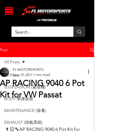
Post
All Posts
FL MOTORSPORTS
All Posts
Nov 19, 2017
1 min read
AP RACING 9040 6 Pot
SUSPENSION (避震機)
Kit for VW Passat
BODY 車身改裝
MAINTENANCE (保養)
EXHAUST (排氣系統)
👨🏻‍🔧AP RACING 9040 6 Pot Kit for 