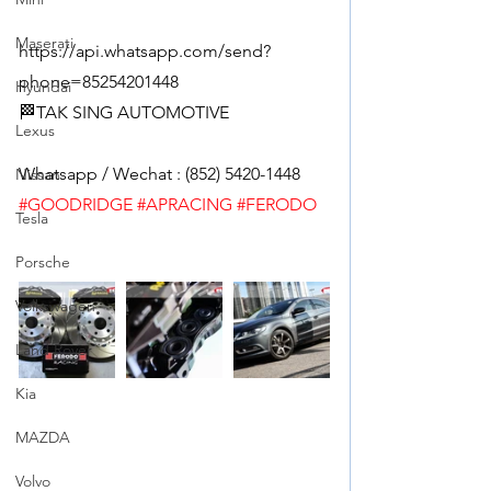
Maserati
https://api.whatsapp.com/send?
phone=85254201448
Hyundai
🏁TAK SING AUTOMOTIVE
Lexus
Whatsapp / Wechat : (852) 5420-1448
Nissan
#GOODRIDGE
#APRACING
#FERODO
Tesla
Porsche
Volkswagen
Land Rover
Kia
MAZDA
Volvo