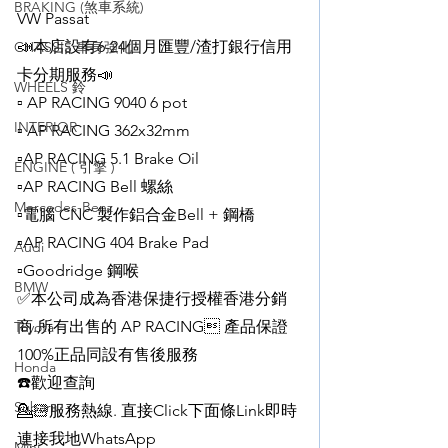
BRAKING (煞車系統)
VW Passat
📣本店設有6-24個月匯豐/渣打銀行信用
CHASSIS 車身強化
卡分期服務📣
WHEELS 鈴
▫️ AP RACING 9040 6 pot
INTERIOR
▫️ AP RACING 362x32mm
▫️AP RACING 5.1 Brake Oil
ENGINE ( 引擎 )
▫️AP RACING Bell 螺絲
Mercedes-Benz
▫️電腦 CNC 製作鋁合金Bell + 鋼橋
▫️AP RACING 404 Brake Pad
Audi
▫️Goodridge 鋼喉
BMW
✅本公司成為香港保捷行授權香港分銷
商.所有出售的 AP RACING 產品保證
Toyota
100%正品同設有售後服務
Honda
☎️歡迎查詢
Subaru
💁🏻服務熱線. 直接Click下面條Link即時
連接我地WhatsApp
Mini