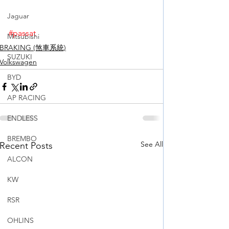
Jaguar
#passat
Mitsubishi
BRAKING (煞車系統)
SUZUKI
Volkswagen
BYD
AP RACING
ENDLESS
BREMBO
See All
Recent Posts
ALCON
KW
RSR
OHLINS