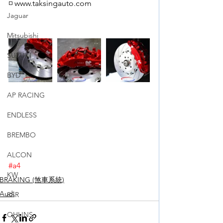
◽️ www.taksingauto.com
Jaguar
Mitsubishi
SUZUKI
BYD
AP RACING
ENDLESS
BREMBO
ALCON
#a4
KW
BRAKING (煞車系統)
Audi
RSR
OHLINS