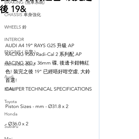
BRAKING (煞車系統)
後 19&
CHASSIS 車身強化
WHEELS 鈴
INTERIOR
AUDI A4 19" RAYS G25 升級 AP 
ENGINE ( 引擎 )
RACING 9560 Radi-Cal 2 系列配 AP 
RACING 380 x 36mm 碟, 後邊卡鉗轉紅
Mercedes-Benz
色! 裝完之後 19" 已經唔好咁空虛, 大鈴
Audi
首選!
CALIPER TECHNICAL SPECIFICATIONS 
BMW
Toyota
Piston Sizes - mm - Ø31.8 x 2
Honda
- Ø36.0 x 2
Subaru
Mini