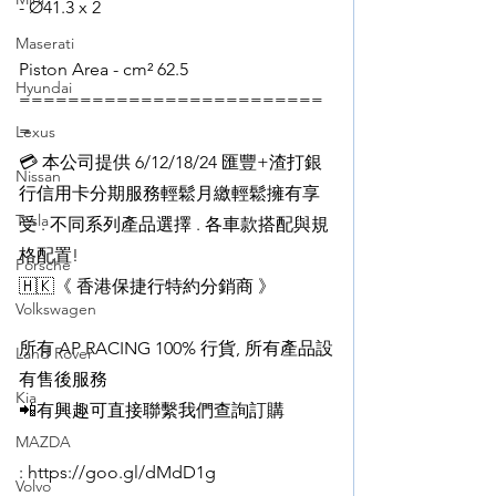
- Ø41.3 x 2
Maserati
Piston Area - cm² 62.5
Hyundai
=========================
=
Lexus
💳 本公司提供 6/12/18/24 匯豐+渣打銀
Nissan
行信用卡分期服務輕鬆月繳輕鬆擁有享
Tesla
受 . 不同系列產品選擇 . 各車款搭配與規
格配置!
Porsche
🇭🇰《 香港保捷行特約分銷商 》
Volkswagen
所有 AP RACING 100% 行貨, 所有產品設
Land Rover
有售後服務
Kia
📲有興趣可直接聯繫我們查詢訂購
MAZDA
: https://goo.gl/dMdD1g
Volvo