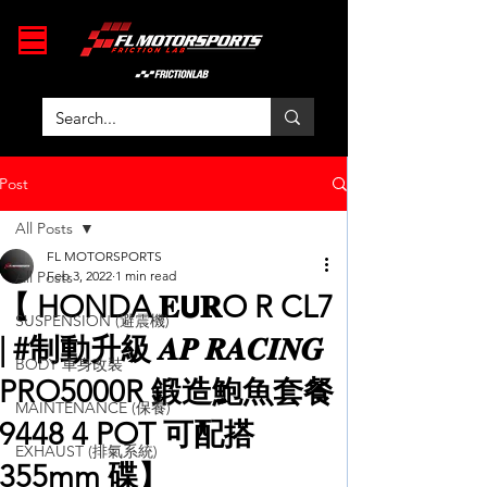
Post
All Posts
FL MOTORSPORTS
All Posts
Feb 3, 2022
1 min read
【 HONDA 𝐄𝗨𝐑O R CL7
SUSPENSION (避震機)
| #制動升級 𝑨𝑷 𝑹𝑨𝑪𝑰𝑵𝑮
BODY 車身改裝
PRO5000R 鍛造鮑魚套餐
MAINTENANCE (保養)
9448 4 POT 可配搭
EXHAUST (排氣系統)
355mm 碟】