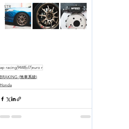
STR
ST
ap racing
9448
cl7
euro r
BRAKING (煞車系統)
Honda