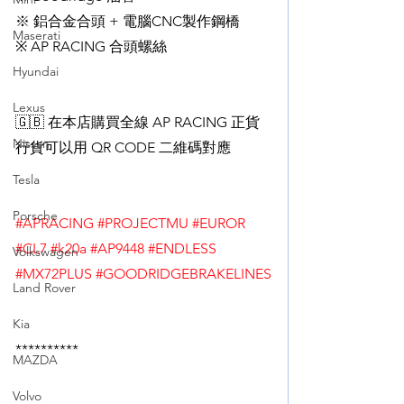
※ 鋁合金合頭 + 電腦CNC製作鋼橋
Maserati
※ AP RACING 合頭螺絲
Hyundai
Lexus
🇬🇧 在本店購買全線 AP RACING 正貨
Nissan
行貨可以用 QR CODE 二維碼對應
Tesla
Porsche
#APRACING
#PROJECTMU
#EUROR
#CL7
#k20a
#AP9448
#ENDLESS
Volkswagen
#MX72PLUS
#GOODRIDGEBRAKELINES
Land Rover
Kia
**********
MAZDA
Volvo