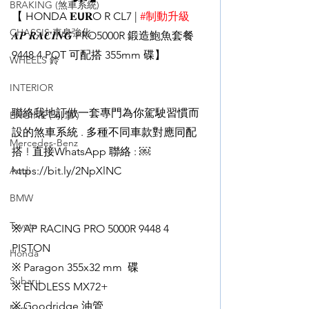
BRAKING (煞車系統)
【 HONDA 𝐄𝗨𝐑O R CL7 | 
#制動升級
CHASSIS 車身強化
𝑨𝑷 𝑹𝑨𝑪𝑰𝑵𝑮 PRO5000R 鍛造鮑魚套餐 
9448 4 POT 可配搭 355mm 碟】
WHEELS 鈴
INTERIOR
聯絡我地訂做一套專門為你駕駛習慣而
ENGINE ( 引擎 )
設的煞車系統 . 多種不同車款對應同配
Mercedes-Benz
搭 ! 直接WhatsApp 聯絡 : ￼
Audi
https://bit.ly/2NpXlNC
BMW
Toyota
※ AP RACING PRO 5000R 9448 4 
PISTON 
Honda
※ Paragon 355x32 mm  碟
Subaru
※ ENDLESS MX72+
※ Goodridge 油管
Mini