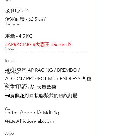
- Ø41.3 x 2
Maserati
活塞面積 - 62.5 cm²
Hyundai
重量 - 4.5 KG
Lexus
#APRACING
#大霸王
#Radical2
Nissan
=========================
Tesla
=====
▪️歡迎查詢 AP RACING / BREMBO / 
Porsche
ALCON / PROJECT MU / ENDLESS 各種
Volkswagen
煞車升級方案, 大量數據!
📲有興趣可直接聯繫我們查詢訂購
Land Rover
Kia
: https://goo.gl/dMdD1g
◽️ www.friction-lab.com
MAZDA
Volvo