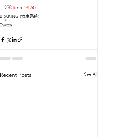
STR
#estima
#9560
BRAKING (煞車系統)
ST
Toyota
See All
Recent Posts