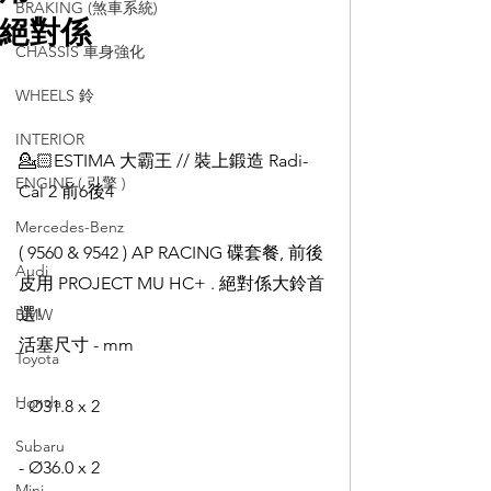
BRAKING (煞車系統)
絕對係
CHASSIS 車身強化
WHEELS 鈴
INTERIOR
💁🏻ESTIMA 大霸王 // 裝上鍛造 Radi-
ENGINE ( 引擎 )
Cal 2 前6後4 
Mercedes-Benz
( 9560 & 9542 ) AP RACING 碟套餐, 前後
Audi
皮用 PROJECT MU HC+ . 絕對係大鈴首
選!
BMW
活塞尺寸 - mm 
Toyota
Honda
- Ø31.8 x 2
Subaru
- Ø36.0 x 2
Mini