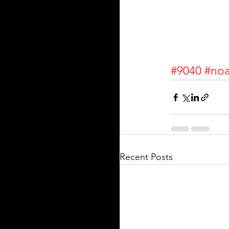
#9040
#no
Recent Posts