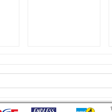
| 操控
💚 RP3 安裝Project Mu FS6 6
咗RSR
POT ：JDM 玩家嘅必備之
之後，車
選！ 💚