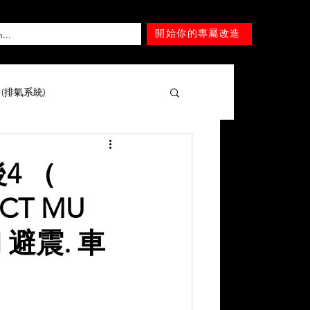
開始你的專屬改造
T (排氣系統)
擎 )
Mercedes-Benz
4 （
ECT MU
Lexus
Nissan
Tesla
I 避震. 車
Mitsubishi
SUZUKI