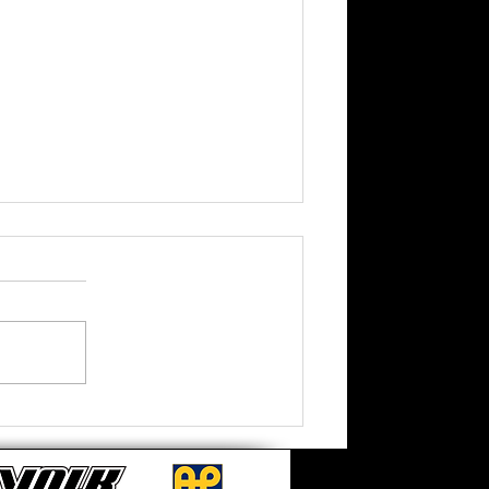
【 TESLA MODEL Y JUNIPER
升級 RSR BEST I 避震機 】