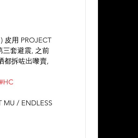
) 皮用 PROJECT 
經係第三套避震, 之前
錯晒都拆咗出嚟賣, 
#HC
 MU / ENDLESS 