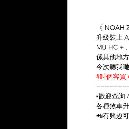
《 NOAH Z
升級裝上 AP 
MU HC +
係其他地方裝
今次聽我哋講再
#叫個客買
=======
▪️歡迎查詢 A
各種煞車升
📲有興趣