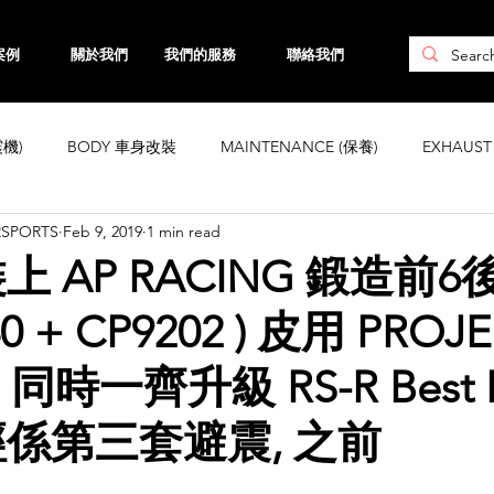
案例
關於我們
我們的服務
聯絡我們
震機)
BODY 車身改裝
MAINTENANCE (保養)
EXHAUS
RSPORTS
Feb 9, 2019
1 min read
CHASSIS 車身強化
WHEELS 鈴
INTERIOR
ENGINE ( 引
 AP RACING 鍛造前6後
0 + CP9202 ) 皮用 PROJ
ta
Honda
Subaru
Mini
Maserati
Hyundai
 . 同時一齊升級 RS-R Best 
Land Rover
Kia
MAZDA
Volvo
Jaguar
係第三套避震, 之前