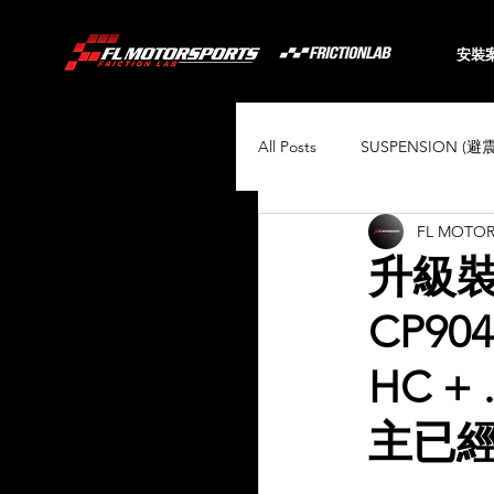
安裝
All Posts
SUSPENSION (避
FL MOTO
BRAKING (煞車系統)
升級裝上
CP904
Audi
BMW
Toyo
HC +
Porsche
Volkswagen
主已經