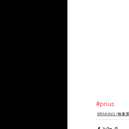
#prius
BRAKING (煞車