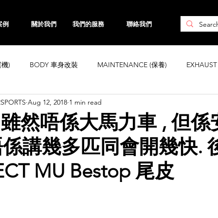
案例
關於我們
我們的服務
聯絡我們
震機)
BODY 車身改裝
MAINTENANCE (保養)
EXHAUS
RSPORTS
Aug 12, 2018
1 min read
CHASSIS 車身強化
WHEELS 鈴
INTERIOR
ENGINE ( 引
US 雖然唔係大馬力車 , 但
係講幾多匹同會開幾快. 
ta
Honda
Subaru
Mini
Maserati
Hyundai
ECT MU Bestop 尾皮
Land Rover
Kia
MAZDA
Volvo
Jaguar