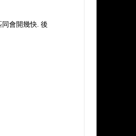
匹同會開幾快. 後