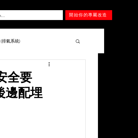
開始你的專屬改造
T (排氣系統)
擎 )
Mercedes-Benz
係安全要
後邊配埋
Lexus
Nissan
Tesla
Mitsubishi
SUZUKI