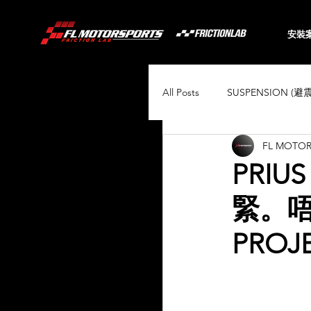
安裝
All Posts
SUSPENSION (避
FL MOTO
BRAKING (煞車系統)
PRI
緊。唔
Audi
BMW
Toyo
PROJ
Porsche
Volkswagen