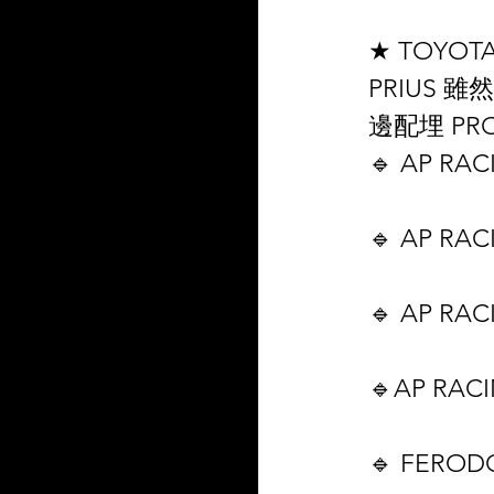
★ TOYOTA
PRIUS 
邊配埋 PRO
🔹 AP RAC
🔹 AP RAC
🔹 AP RAC
🔹AP RAC
🔹 FEROD