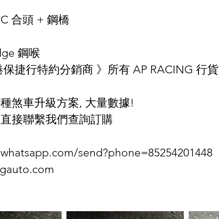
NC 合頭 + 鋼橋 
idge 鋼喉
香港保捷行特約分銷商 》所有 AP RACING 
種煞車升級方案, 大量數據!
可直接聯繫我們查詢訂購
pi.whatsapp.com/send?phone=85254201448
ngauto.com