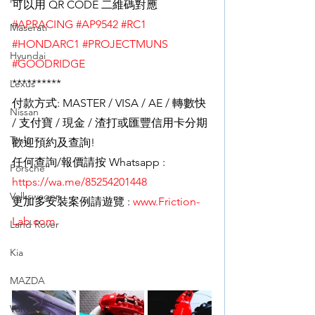
可以用 QR CODE 二維碼對應
#APRACING
#AP9542
#RC1
Maserati
#HONDARC1
#PROJECTMUNS
Hyundai
#GOODRIDGE
**********
Lexus
付款方式: MASTER / VISA / AE / 轉數快 
Nissan
/ 支付寶 / 現金 / 渣打或匯豐信用卡分期
Tesla
歡迎預約及查詢!
任何查詢/報價請按 Whatsapp : 
Porsche
https://wa.me/85254201448
Volkswagen
更加多安裝案例請遊覽 : 
www.Friction-
Lab.com
Land Rover
Kia
MAZDA
Volvo