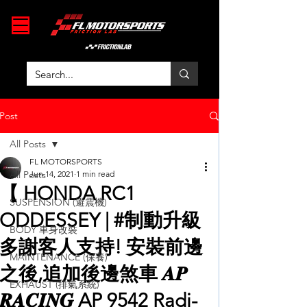
Post
All Posts
FL MOTORSPORTS
All Posts
Jun 14, 2021
1 min read
【 HONDA RC1
SUSPENSION (避震機)
ODDESSEY | #制動升級
BODY 車身改裝
多謝客人支持! 安裝前邊
MAINTENANCE (保養)
之後,追加後邊煞車 𝑨𝑷
EXHAUST (排氣系統)
𝑹𝑨𝑪𝑰𝑵𝑮 AP 9542 Radi-