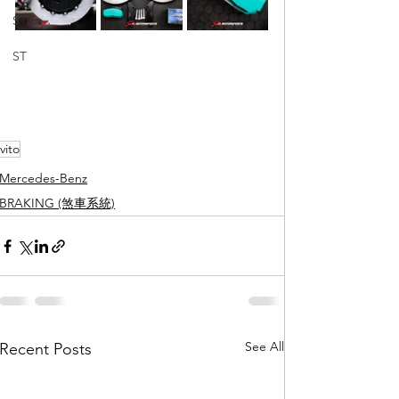
STR
ST
vito
Mercedes-Benz
BRAKING (煞車系統)
See All
Recent Posts