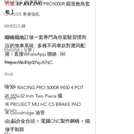
BRAKING (煞車系統)
升級
 𝑨𝑷 𝑹𝑨𝑪𝑰𝑵𝑮 PRO5000R 鍛造鮑魚套
餐 】
CHASSIS 車身強化
WHEELS 鈴
聯絡我地訂做一套專門為你駕駛習慣而
INTERIOR
設的煞車系統 . 多種不同車款對應同配
ENGINE ( 引擎 )
搭 ! 直接WhatsApp 聯絡 : ￼
Mercedes-Benz
https://bit.ly/2NpXlNC
Audi
BMW
※ AP RACING PRO 5000R 9450 4 POT 
※ 355x32 mm Two Piece 碟
Toyota
※ PROJECT MU HC CS BRAKE PAD
Honda
※ Goodridge 油管
※ 鋁合金合頭 + 電腦CNC製作鋼橋 + 鐵
Subaru
做手制鼓
Mini