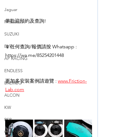
Jaguar
💬歡迎預約及查詢!
Mitsubishi
SUZUKI
BYD
📱任何查詢/報價請按 Whatsapp : 
https://wa.me/85254201448
AP RACING
ENDLESS
更加多安裝案例請遊覽 : 
www.Friction-
BREMBO
Lab.com
ALCON
KW
RSR
OHLINS