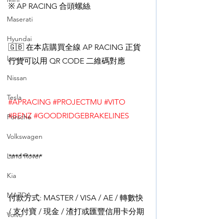
※ AP RACING 合頭螺絲
Maserati
Hyundai
🇬🇧 在本店購買全線 AP RACING 正貨
Lexus
行貨可以用 QR CODE 二維碼對應
Nissan
Tesla
#APRACING
#PROJECTMU
#VITO
#BENZ
#GOODRIDGEBRAKELINES
Porsche
Volkswagen
Land Rover
**********
Kia
MAZDA
付款方式: MASTER / VISA / AE / 轉數快 
/ 支付寶 / 現金 / 渣打或匯豐信用卡分期
Volvo