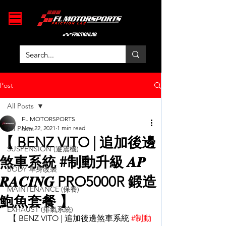
Post
All Posts
FL MOTORSPORTS
All Posts
Nov 22, 2021
1 min read
【 BENZ VITO | 追加後邊
SUSPENSION (避震機)
煞車系統 #制動升級 𝑨𝑷
BODY 車身改裝
𝑹𝑨𝑪𝑰𝑵𝑮 PRO5000R 鍛造
MAINTENANCE (保養)
鮑魚套餐 】
EXHAUST (排氣系統)
【 BENZ VITO | 追加後邊煞車系統 
#制動