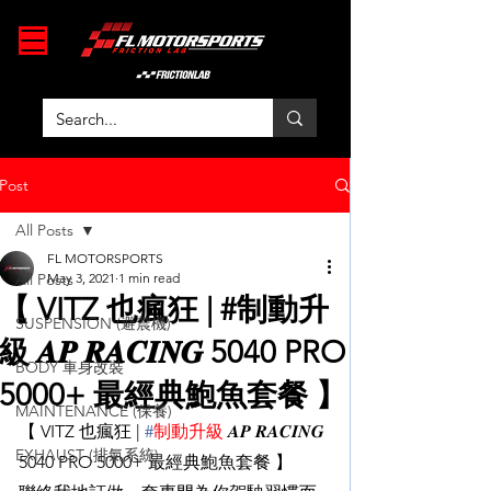
Post
All Posts
FL MOTORSPORTS
All Posts
May 3, 2021
1 min read
【 VITZ 也瘋狂 | #制動升
SUSPENSION (避震機)
級 𝑨𝑷 𝑹𝑨𝑪𝑰𝑵𝑮 5040 PRO
BODY 車身改裝
5000+ 最經典鮑魚套餐 】
MAINTENANCE (保養)
【 VITZ 也瘋狂 | 
#
制動升級
 𝑨𝑷 𝑹𝑨𝑪𝑰𝑵𝑮 
EXHAUST (排氣系統)
5040 PRO 5000+ 最經典鮑魚套餐 】