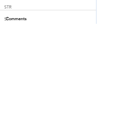
STR
Comments
ST
Write a comment...
➠➠【 MODEL Y JUNIPER
升級你的 VOXY 
| 懸掛同剎車升級 】
人車剎車系統的
BREMBO GT / YAMAHA
PERFORMANCE DAMPER
/ CUSCO 頂BAR