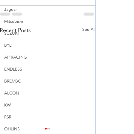
Jaguar
Mitsubishi
See All
Recent Posts
SUZUKI
BYD
AP RACING
ENDLESS
BREMBO
ALCON
KW
RSR
OHLINS