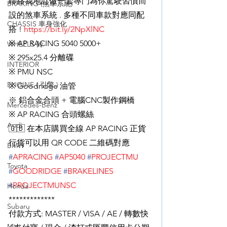
聯絡我地訂做一套專門為你駕駛習慣而
BRAKING (煞車系統)
設的煞車系統 . 多種不同車款對應同配
CHASSIS 車身強化
搭 ! 
https://bit.ly/2NpXlNC
※ AP RACING 5040 5000+
WHEELS 鈴
※ 295x25.4 分離碟
INTERIOR
※ PMU NSC
ENGINE ( 引擎 )
※ Goodridge 油管
※ 鋁合金合頭 + 電腦CNC製作鋼橋
Mercedes-Benz
※ AP RACING 合頭螺絲
Audi
🇬🇧 在本店購買全線 AP RACING 正貨
行貨可以用 QR CODE 二維碼對應
BMW
#
APRACING
#
AP5040
#
PROJECTMU
Toyota
#
GOODRIDGE
#
BRAKELINES
#
PROJECTMUNSC
Honda
*************
Subaru
付款方式: MASTER / VISA / AE / 轉數快 
Mini