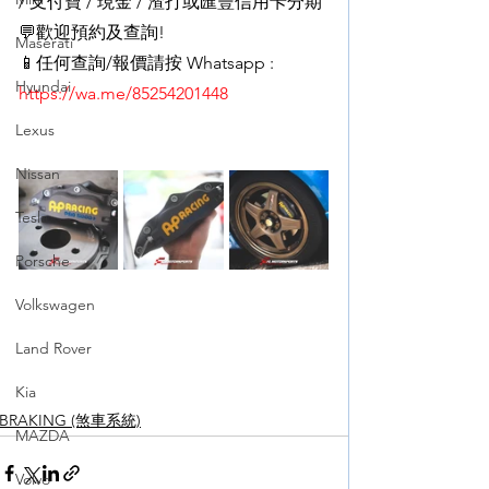
/ 支付寶 / 現金 / 渣打或匯豐信用卡分期
💬歡迎預約及查詢!
Maserati
📱任何查詢/報價請按 Whatsapp :
Hyundai
https://wa.me/85254201448
Lexus
Nissan
Tesla
Porsche
Volkswagen
Land Rover
Kia
BRAKING (煞車系統)
MAZDA
Volvo