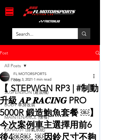
Post
All Posts
FL MOTORSPORTS
All Posts
May 3, 2021
1 min read
【 STEPWGN RP3 | #制動
SUSPENSION (避震機)
升級 𝑨𝑷 𝑹𝑨𝑪𝑰𝑵𝑮 PRO
BODY 車身改裝
5000R 鍛造鮑魚套餐 ￼】
MAINTENANCE (保養)
今次案例車主選擇用前6
EXHAUST (排氣系統)
後4￼￼, ￼因鈴尺寸不夠