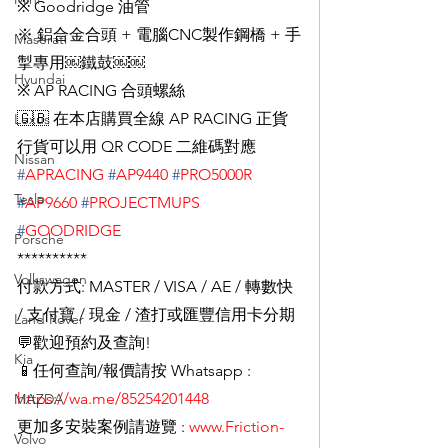
※ Goodridge 油管
※ 鋁合金合頭 + 電腦CNC製作鋼橋 + 手
Maserati
掣專用￼鐵鼓￼￼
Hyundai
※ AP RACING 合頭螺絲
🇬🇧 在本店購買全線 AP RACING 正貨
Lexus
行貨可以用 QR CODE 二維碼對應
Nissan
#
APRACING
#
AP9440
#
PRO5000R
Tesla
#
AP9660
#
PROJECTMUPS
#
GOODRIDGE
Porsche
**********
Volkswagen
付款方式: MASTER / VISA / AE / 轉數快 
/ 支付寶 / 現金 / 渣打或匯豐信用卡分期
Land Rover
💬歡迎預約及查詢!
Kia
📱任何查詢/報價請按 Whatsapp : 
https://wa.me/85254201448
MAZDA
更加多安裝案例請遊覽 : 
www.Friction-
Volvo