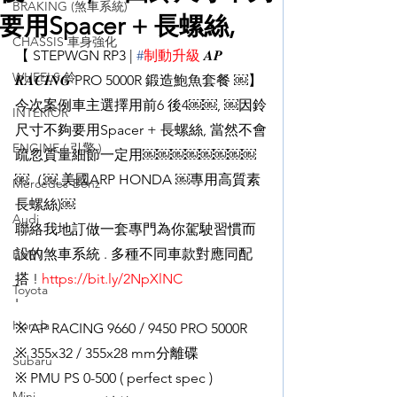
BRAKING (煞車系統)
要用Spacer + 長螺絲,
CHASSIS 車身強化
【 STEPWGN RP3 | 
#
制動升級
 𝑨𝑷 
WHEELS 鈴
𝑹𝑨𝑪𝑰𝑵𝑮 PRO 5000R 鍛造鮑魚套餐 ￼】
今次案例車主選擇用前6 後4￼￼, ￼因鈴
INTERIOR
尺寸不夠要用Spacer + 長螺絲, 當然不會
ENGINE ( 引擎 )
疏忽質量細節一定用￼￼￼￼￼￼￼￼
￼（￼ 美國ARP HONDA ￼專用高質素
Mercedes-Benz
長螺絲)￼
Audi
聯絡我地訂做一套專門為你駕駛習慣而
設的煞車系統 . 多種不同車款對應同配
BMW
搭 ! 
https://bit.ly/2NpXlNC
Toyota
'
Honda
※ AP RACING 9660 / 9450 PRO 5000R
※ 355x32 / 355x28 mm分離碟
Subaru
※ PMU PS 0-500 ( perfect spec )
Mini