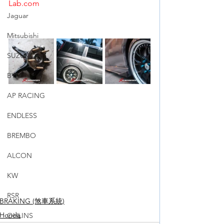
Lab.com
Jaguar
Mitsubishi
SUZUKI
BYD
AP RACING
ENDLESS
BREMBO
ALCON
KW
RSR
BRAKING (煞車系統)
Honda
OHLINS