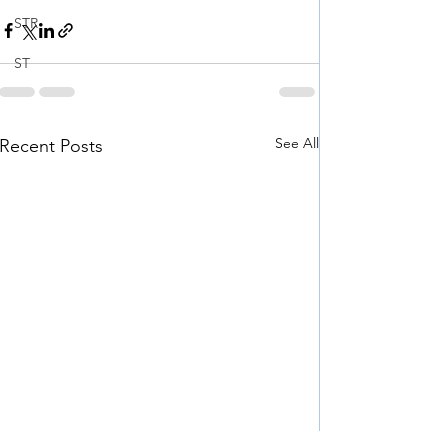
STR
ST
See All
Recent Posts