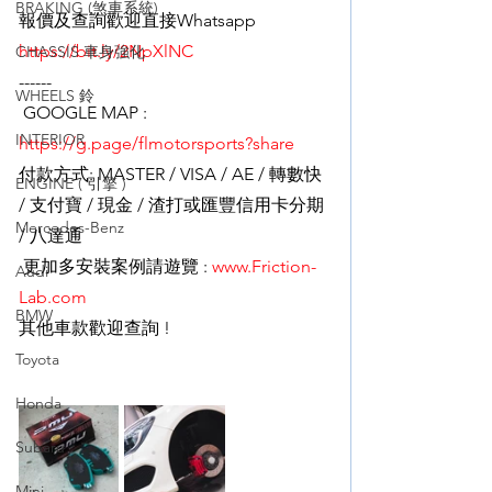
BRAKING (煞車系統)
報價及查詢歡迎直接Whatsapp  
https://bit.ly/2NpXlNC
CHASSIS 車身強化
------
WHEELS 鈴
 GOOGLE MAP : 
INTERIOR
https://g.page/flmotorsports?share
付款方式: MASTER / VISA / AE / 轉數快 
ENGINE ( 引擎 )
/ 支付寶 / 現金 / 渣打或匯豐信用卡分期 
Mercedes-Benz
/ 八達通 
 更加多安裝案例請遊覽 : 
www.Friction-
Audi
Lab.com
BMW
其他車款歡迎查詢 !
Toyota
Honda
Subaru
Mini