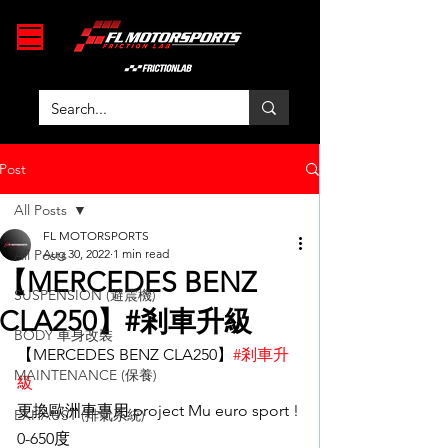
Post
All Posts
FL MOTORSPORTS
All Posts
Aug 30, 2022
1 min read
【MERCEDES BENZ
SUSPENSION (避震機)
CLA250】#剎車升級
BODY 車身改裝
【MERCEDES BENZ CLA250】
#剎車升
MAINTENANCE (保養)
級
更換歐洲車專用 project Mu euro sport !
EXHAUST (排氣系統)
0-650度