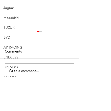
Jaguar
Mitsubishi
SUZUKI
BYD
AP RACING
Comments
ENDLESS
BREMBO
Write a comment...
➠➠【 MODEL Y JUNIPER
升級你的 VOXY 
| 懸掛同剎車升級 】
人車剎車系統的
ALCON
BREMBO GT / YAMAHA
KW
PERFORMANCE DAMPER
/ CUSCO 頂BAR
RSR
OHLINS