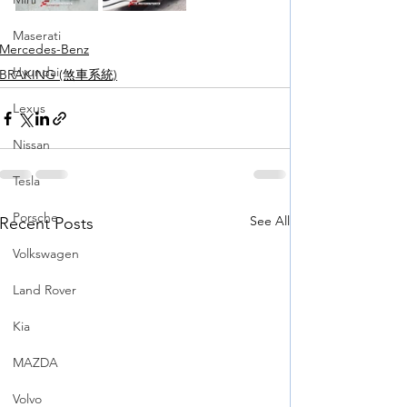
Maserati
Mercedes-Benz
Hyundai
BRAKING (煞車系統)
Lexus
Nissan
Tesla
Porsche
See All
Recent Posts
Volkswagen
Land Rover
Kia
MAZDA
Volvo