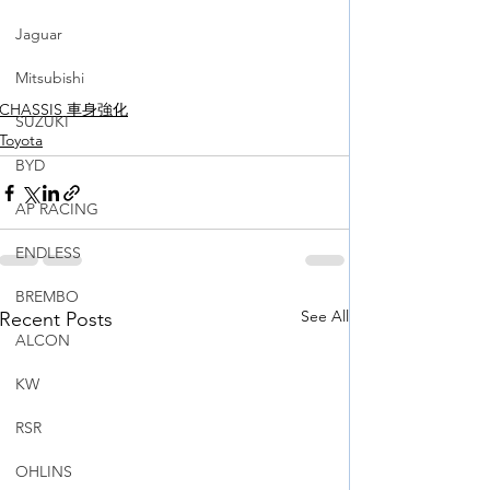
Jaguar
Mitsubishi
CHASSIS 車身強化
SUZUKI
Toyota
BYD
AP RACING
ENDLESS
BREMBO
See All
Recent Posts
ALCON
KW
RSR
OHLINS