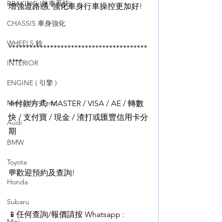
BRAKING (煞車系統)
增強道路感, 強化車身行車操控更加好!
CHASSIS 車身強化
WHEELS 鈴
****************************************
****
INTERIOR
ENGINE ( 引擎 )
Mercedes-Benz
❇️付款方式: MASTER / VISA / AE / 轉數
快 / 支付寶 / 現金 / 渣打或匯豐信用卡分
Audi
期
BMW
Toyota
💬歡迎預約及查詢!
Honda
Subaru
📱任何查詢/報價請按 Whatsapp : 
Mini