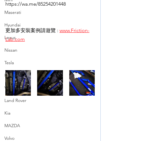
https://wa.me/85254201448
Maserati
Hyundai
更加多安裝案例請遊覽 : 
www.Friction-
Lexus
Lab.com
Nissan
Tesla
Porsche
Volkswagen
Land Rover
Kia
MAZDA
Volvo