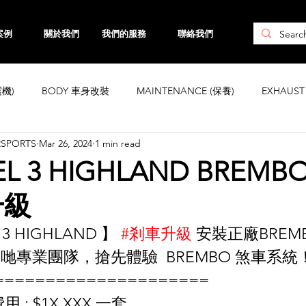
案例
關於我們
我們的服務
聯絡我們
震機)
BODY 車身改裝
MAINTENANCE (保養)
EXHAUS
RSPORTS
Mar 26, 2024
1 min read
CHASSIS 車身強化
WHEELS 鈴
INTERIOR
ENGINE ( 引
L 3 HIGHLAND BREMBO 
升級
ta
Honda
Subaru
Mini
Maserati
Hyundai
3 HIGHLAND 】 
#剎車升級
 安裝正廠BREMB
哋專業團隊，搶先體驗  BREMBO 煞車系統
Land Rover
Kia
MAZDA
Volvo
Jaguar
=====================
 : $1X,XXX 一套