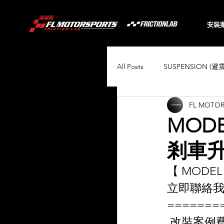
安裝
All Posts
SUSPENSION (避
FL MOTO
BRAKING (煞車系統)
MODE
剎車
Audi
BMW
Toyo
【 MODEL 
立即聯絡我
Porsche
Volkswagen
=======
 改裝案例費用