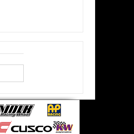
【 TESLA MODEL Y 】 低調
低調最緊要低調 . 近年好多車
主都 唔係玩開車同埋都冇乜特
別要求只係想純粹改善性能,
TESLA 剎車效果不足 每一個
車主都會認同 ! 安裝案例升級