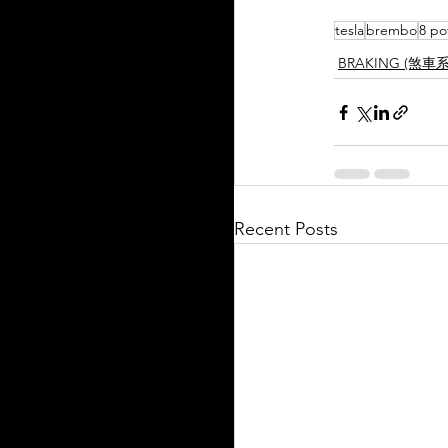
tesla
brembo
8 po
BRAKING (煞車
Recent Posts