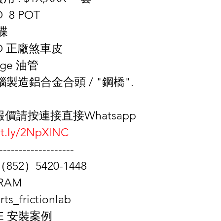
 8 POT 
 碟
BO 正廠煞車皮
dge 油管
電腦製造鋁合金合頭 / "鋼橋".
價請按連接直接Whatsapp
bit.ly/2NpXlNC
-------------------
852）5420-1448
GRAM
ts_frictionlab
ITE 安裝案例