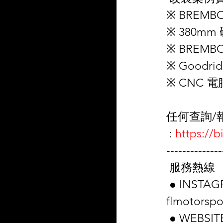
※ BREMBO 
※ 380mm
※ BREM
※ Goodri
※ CNC 
任何查詢/報
 : 
https://
--------------
 服務熱線 （
 ● INSTA
flmotorspor
 ● WEBS