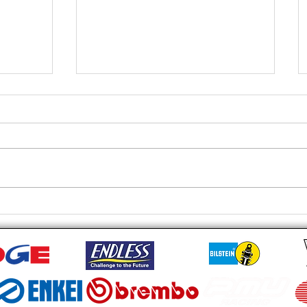
TESLA MODEL Y
》 安裝
PERFORMANCE RS-R BEST I
6
鉗 ,
O 橋 ,
觀感做