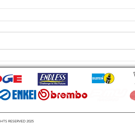
| 操控
💚 RP3 安裝Project Mu FS6 6
咗RSR
POT ：JDM 玩家嘅必備之
之後，車
選！ 💚
級幾個
套底膽
36段軟
路況，
GHTS RESERVED 2025