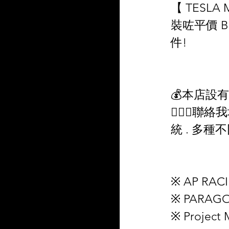
【 TESL
裝咗平價 
件!
💰本店設有
💁🏻‍♀
統 . 多種不同
※ AP RACI
※ PARAGO
※ Project