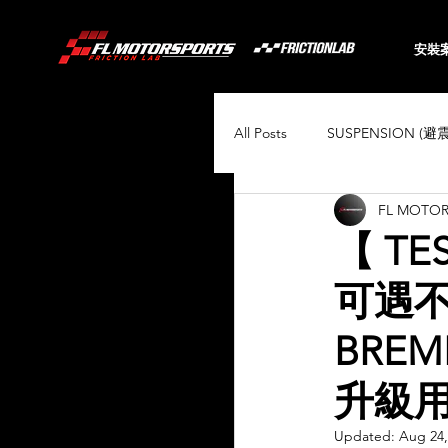
安裝
All Posts
SUSPENSION (避
FL MOTO
BRAKING (煞車系統)
【 TE
可遇不
Audi
BMW
Toyo
BRE
Porsche
Volkswagen
升級用
Updated:
Aug 24,