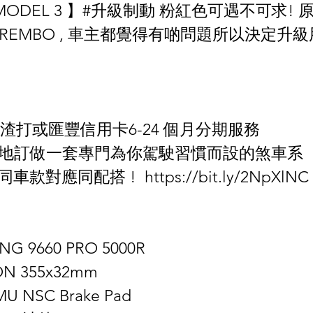
A MODEL 3 】#升級制動 粉紅色可遇不可求
BREMBO , 車主都覺得有啲問題所以決定升
渣打或匯豐信用卡6-24 個月分期服務 
️聯絡我地訂做一套專門為你駕駛習慣而設的煞車系
車款對應同配搭 !  https://bit.ly/2NpXlNC
NG 9660 PRO 5000R
N 355x32mm 
 MU NSC Brake Pad 