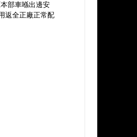
! 原本部車喺出邊安
級用返全正廠正常配