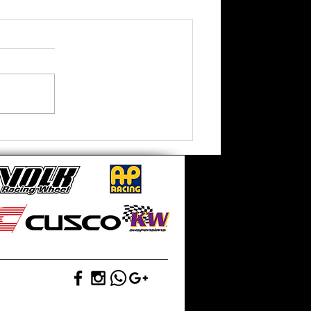
【 TESLA MODEL Y JUNIPER
升級 RSR BEST I 避震機 】