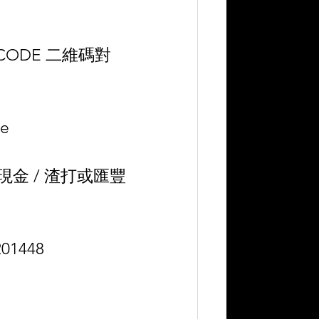
 CODE 二維碼對
e 
 / 現金 / 渣打或匯豐
01448