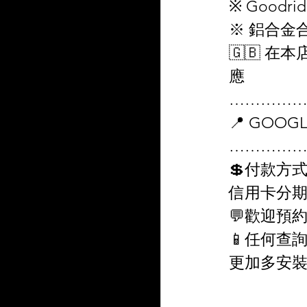
※ Goodri
※ 鋁合金合
🇬🇧 在
應
…………
📍 GOOGLE 
…………
💲付款方式  
信用卡分
💬歡迎預
📱任何查詢/報
更加多安裝案例