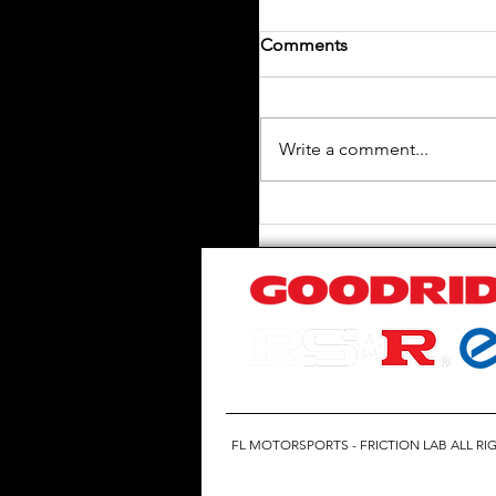
Comments
Write a comment...
➠【 TESLA MODEL Y 
升級 】呢部Model Y裝
Best I 日本製避震機
身降低咗，操控感都升
層次！ 最後額外加多一
戒指 , 車架會更加結實 
硬調教，隨時應對唔同
城市定山路都咁穩！
FL MOTORSPORTS - FRICTION LAB ALL RI