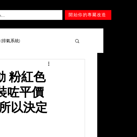
開始你的專屬改造
T (排氣系統)
擎 )
Mercedes-Benz
制動 粉紅色
裝咗平價
Lexus
Nissan
Tesla
題所以決定
Mitsubishi
SUZUKI