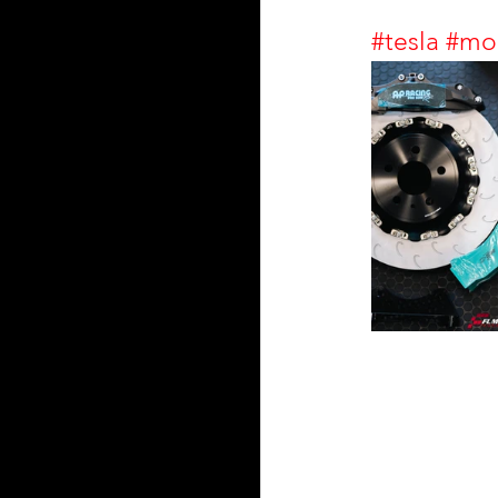
#tesla
#mo