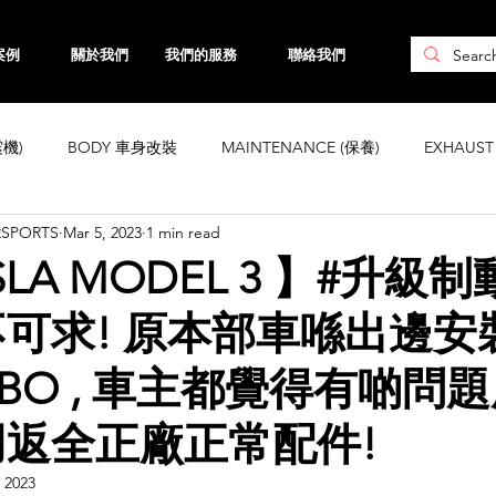
案例
關於我們
我們的服務
聯絡我們
震機)
BODY 車身改裝
MAINTENANCE (保養)
EXHAUS
RSPORTS
Mar 5, 2023
1 min read
CHASSIS 車身強化
WHEELS 鈴
INTERIOR
ENGINE ( 引
SLA MODEL 3 】#升級
可求! 原本部車喺出邊安
ta
Honda
Subaru
Mini
Maserati
Hyundai
MBO , 車主都覺得有啲問
Land Rover
Kia
MAZDA
Volvo
Jaguar
返全正廠正常配件!
 2023