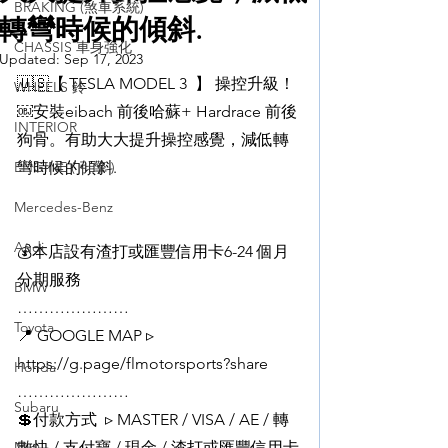
BRAKING (煞車系統)
轉彎時候的傾斜.
CHASSIS 車身強化
Updated:
Sep 17, 2023
🇺🇸【 TESLA MODEL 3  】 操控升級！
WHEELS 鈴
￼安裝eibach 前後哈蘇+ Hardrace 前後
INTERIOR
狗骨。有助大大提升操控感覺，減低轉
ENGINE ( 引擎 )
彎時候的傾斜.
Mercedes-Benz
Audi
💰本店設有渣打或匯豐信用卡6-24 個月
分期服務 
BMW
…………………
Toyota
📍 GOOGLE MAP ▹ 
https://g.page/flmotorsports?share 
Honda
…………………
Subaru
💲付款方式  ▹ MASTER / VISA / AE / 轉
Mini
數快 / 支付寶 / 現金 / 渣打或匯豐信用卡