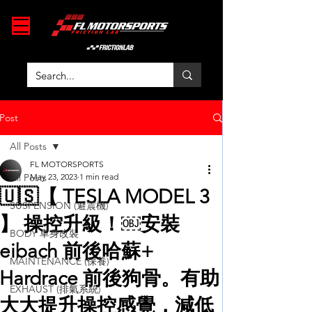
Post
All Posts
FL MOTORSPORTS
All Posts
May 23, 2023
1 min read
🇺🇸【 TESLA MODEL 3
SUSPENSION (避震機)
】 操控升級！￼安裝
BODY 車身改裝
eibach 前後哈蘇+
MAINTENANCE (保養)
Hardrace 前後狗骨。有助
EXHAUST (排氣系統)
大大提升操控感覺，減低