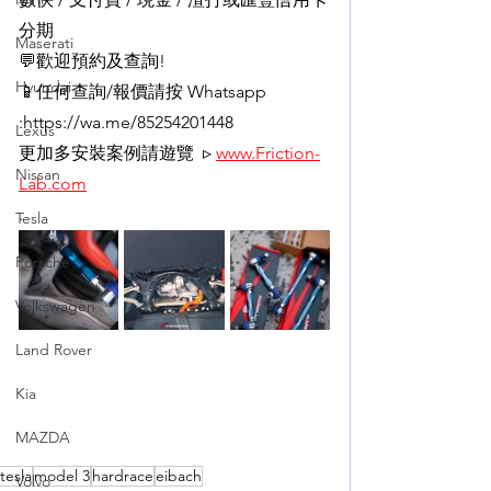
分期
Maserati
💬歡迎預約及查詢!
Hyundai
📱任何查詢/報價請按 Whatsapp 
:https://wa.me/85254201448
Lexus
更加多安裝案例請遊覽  ▹ 
www.Friction-
Nissan
Lab.com
.
Tesla
Porsche
Volkswagen
Land Rover
Kia
MAZDA
tesla
model 3
hardrace
eibach
Volvo