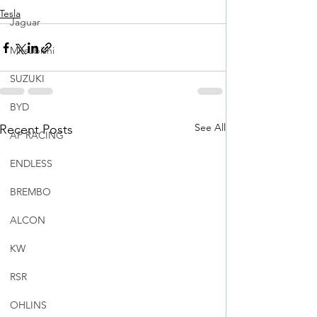
Tesla
Jaguar
Mitsubishi
SUZUKI
BYD
See All
Recent Posts
AP RACING
ENDLESS
BREMBO
ALCON
KW
RSR
OHLINS