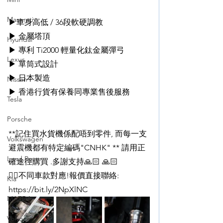
Maserati
▶車身高低 / 36段軟硬調教
▶ 金屬塔頂
Hyundai
▶ 專利 Ti2000 輕量化鈦金屬彈弓
Lexus
▶ 單筒式設計
▶ 日本製造
Nissan
▶ 香港行貨有保養同專業售後服務
Tesla
Porsche
**記住買水貨機係配唔到零件, 而每一支
Volkswagen
避震機都有特定編碼"CNHK" ** 請用正
Land Rover
確途徑購買 .多謝支持🙏🏻 🙏🏻
👉🏻不同車款對應!報價直接聯絡: 
Kia
https://bit.ly/2NpXlNC
MAZDA
Volvo