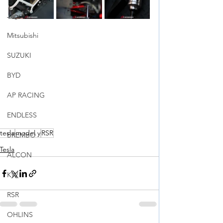
Jaguar
Mitsubishi
SUZUKI
BYD
AP RACING
ENDLESS
tesla
model y
RSR
BREMBO
Tesla
ALCON
KW
RSR
OHLINS