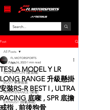
Post
All Posts
FL MOTORSPORTS
All Posts
Apr 16, 2023
1 min read
TESLA MODEL Y LR
SUSPENSION (避震機)
LONG RANGE 升級懸掛
BODY 車身改裝
安裝RS-R BEST I , ULTRA
MAINTENANCE (保養)
RACING 底㗎 , SPR 底擔
EXHAUST (排氣系統)
戒指 , 前後狗骨