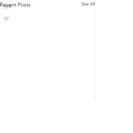
See All
Recent Posts
STR
ST
Comments