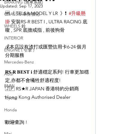
BRAKING (煞車系統)
Updated:
Sep 17, 2023
🆙《 TELSA MODEL Y LR  》❗️  
#升級懸
CHASSIS 車身強化
掛
 安裝RS-R BEST I , ULTRA RACING 底
WHEELS 鈴
㗎 , SPR 底擔戒指 , 前後狗骨 
INTERIOR
💰本店設有渣打或匯豐信用卡6-24 個月
ENGINE ( 引擎 )
分期服務  
Mercedes-Benz
𝐑𝐒-𝐑 𝐁𝐄𝐒𝐓 𝐢 舒適穩定系列! 行車更加穩
Audi
定,亦都不會犧牲舒適程度! 
BMW
🇯🇵 RS★R JAPAN 香港特約分銷商 
Hong Kong Authorised Dealer
Toyota
Honda
Subaru
歡迎查詢 !
Mini