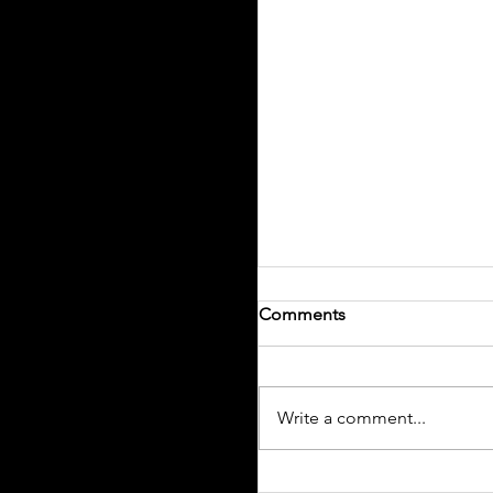
Comments
Write a comment...
➠【 TESLA MODEL Y 