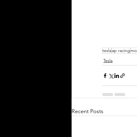
tesla
ap racing
mo
Tesla
Recent Posts