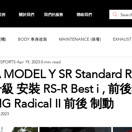
案例
關於我們
我們的服務
聯絡我們
震機)
BODY 車身改裝
MAINTENANCE (保養)
EXHAUS
RSPORTS
Apr 19, 2023
0 min read
CHASSIS 車身強化
WHEELS 鈴
INTERIOR
ENGINE ( 引
 MODEL Y SR Standard
 安裝 RS-R Best i , 前
ta
Honda
Subaru
Mini
Maserati
Hyundai
G Radical II 前後 制動
Land Rover
Kia
MAZDA
Volvo
Jaguar
 2023