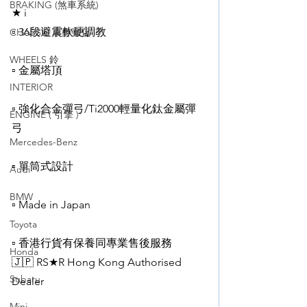
BRAKING (煞車系統)
★ i
▫️ 36段避震軟硬調教
CHASSIS 車身強化
WHEELS 鈴
▫️ 金屬塔頂
INTERIOR
▫️ 強化合金彈弓/Ti2000輕量化鈦金屬彈
ENGINE ( 引擎 )
弓
Mercedes-Benz
▫️ 單筒式設計
Audi
BMW
▫️ Made in Japan 
Toyota
▫️ 香港行貨有保養同專業售後服務
Honda
🇯🇵 RS★R Hong Kong Authorised 
Subaru
Dealer 
Mini