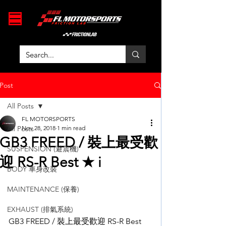
Post
All Posts
FL MOTORSPORTS
All Posts
Nov 28, 2018
1 min read
GB3 FREED / 裝上最受歡
SUSPENSION (避震機)
迎 RS-R Best ★ i
BODY 車身改裝
MAINTENANCE (保養)
EXHAUST (排氣系統)
GB3 FREED / 裝上最受歡迎 RS-R Best 