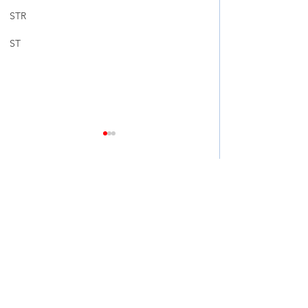
STR
ST
Comments
Write a comment...
💚 RP3 安裝Project Mu
【 TESLA MODE
FS6 6 POT ：JDM 玩家嘅
JUNIPER 升級 RS
必備之選！ 💚
避震機 】