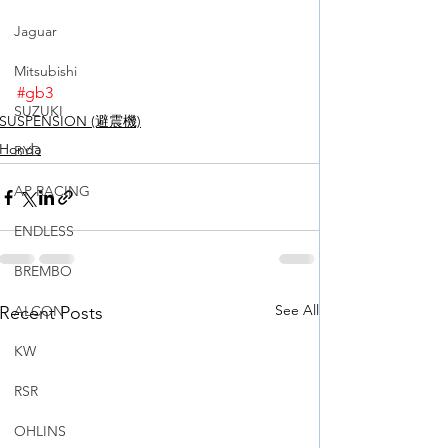
Jaguar
Mitsubishi
#gb3
SUZUKI
SUSPENSION (避震機)
Honda
BYD
AP RACING
ENDLESS
BREMBO
See All
Recent Posts
ALCON
KW
RSR
OHLINS