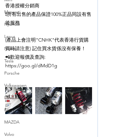
香港授權分銷商
Maserati
❗️所有出售的產品保證100%正品同設有售
後服務
Hyundai
Lexus
(產品上會注明"CNHK"代表香港行貨購
買時請注意) 記住買水貨係沒有保養！
Nissan
📲歡迎報價及查詢: 
Tesla
https://goo.gl/dMdD1g
Porsche
Volkswagen
Land Rover
Kia
MAZDA
Volvo