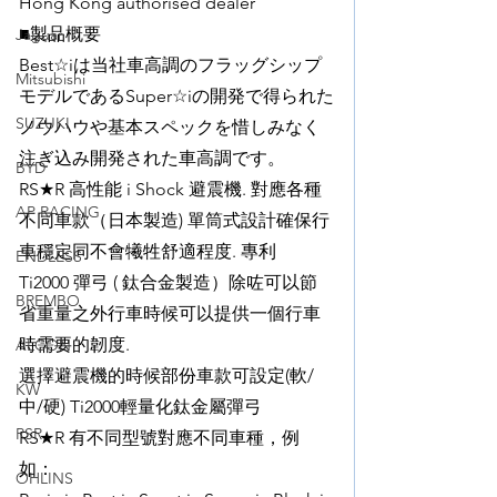
Hong Kong authorised dealer
■製品概要
Jaguar
Best☆iは当社車高調のフラッグシップ
Mitsubishi
モデルであるSuper☆iの開発で得られた
SUZUKI
ノウハウや基本スペックを惜しみなく
注ぎ込み開発された車高調です。
BYD
RS★R 高性能 i Shock 避震機. 對應各種
AP RACING
不同車款（日本製造) 單筒式設計確保行
車穩定同不會犧牲舒適程度. 專利 
ENDLESS
Ti2000 彈弓 ( 鈦合金製造）除咗可以節
BREMBO
省重量之外行車時候可以提供一個行車
時需要的韌度.
ALCON
選擇避震機的時候部份車款可設定(軟/
KW
中/硬) Ti2000輕量化鈦金屬彈弓
RSR
RS★R 有不同型號對應不同車種，例
如：
OHLINS