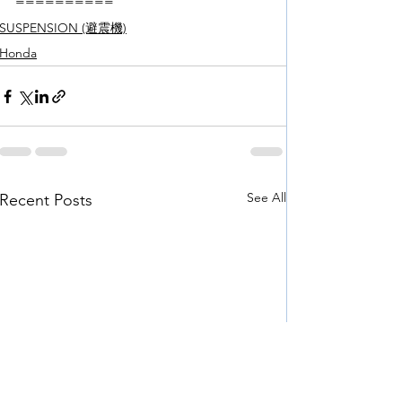
==========
SUSPENSION (避震機)
Honda
See All
Recent Posts