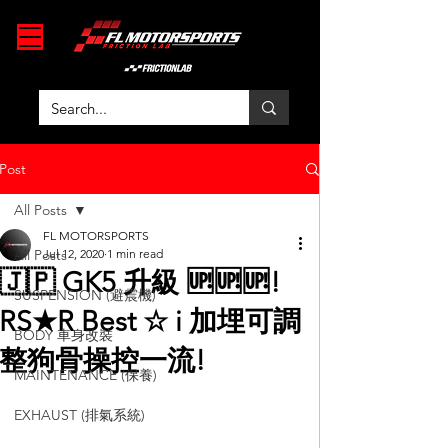
Post
All Posts
FL MOTORSPORTS
All Posts
Jul 12, 2020
1 min read
🇯🇵 GK5 升級 🆙🆙🆙!
SUSPENSION (避震機)
RS★R Best ☆ i 加埋可調
BODY 車身改裝
整狗骨操控一流!
MAINTENANCE (保養)
EXHAUST (排氣系統)