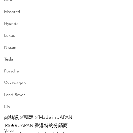
Maserati
Hyundai
Lexus
Nissan
Tesla
Porsche
Volkswagen
Land Rover
Kia
✅舒適 ✅穩定 ✅Made in JAPAN
MAZDA
RS★R JAPAN 香港特約分銷商
Volvo