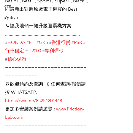
Basic i , Best i , Sport i , Super i , Black i, 
STR
同最新出對應原廠電子避震的 Best i 
Active
ST
📞搵我地傾一傾升級避震機方案
...............................................................
#
HONDA
#
FIT
#
GK5
#
香港行貨
#
RSR
#
行車穩定
#
TI2000
#
專利彈弓
#
信心保證
=========================
==========
💬歡迎預約及查詢! 📱任何查詢/報價請
按 WHATSAPP:
https://wa.me/85254201448
更加多安裝案例請遊覽 : 
www.Friction-
Lab.com
=========================