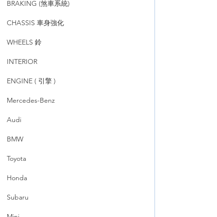
BRAKING (煞車系統)
CHASSIS 車身強化
WHEELS 鈴
INTERIOR
ENGINE ( 引擎 )
Mercedes-Benz
Audi
BMW
Toyota
Honda
Subaru
Mini