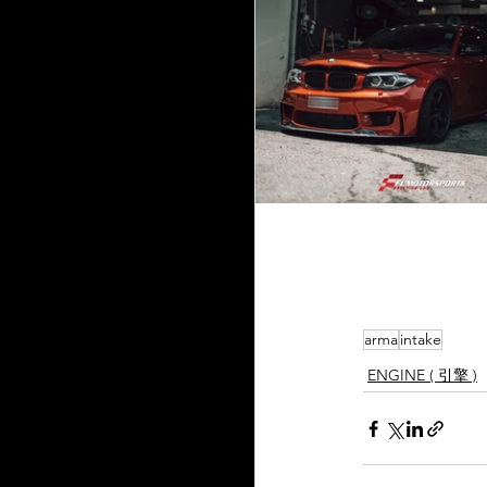
arma
intake
ENGINE ( 引擎 )