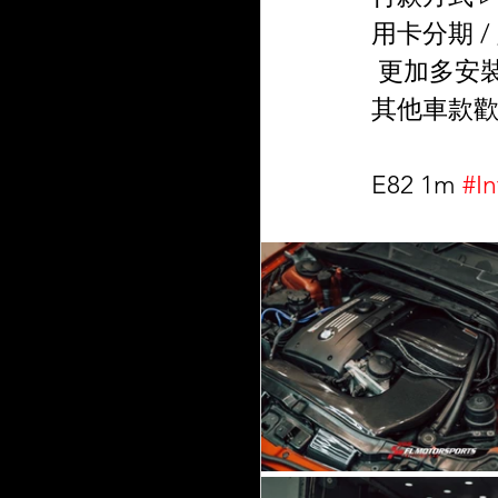
用卡分期 /
 更加多安
其他車款歡
E82 1m 
#I