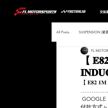
安裝
All Posts
SUSPENSION (避
FL MOTO
BRAKING (煞車系統)
【 𝐄𝟖
𝐈𝐍𝐃𝐔
Audi
BMW
Toyo
【 𝐄𝟖𝟐 𝟏𝐌 
……………
Porsche
Volkswagen
 GOOGLE 
付款方式 ▹ 