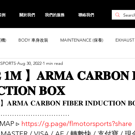
案例
關於我們
我們的服務
聯絡我們
震機)
BODY 車身改裝
MAINTENANCE (保養)
EXHAUS
RSPORTS
Aug 30, 2022
1 min read
CHASSIS 車身強化
WHEELS 鈴
INTERIOR
ENGINE ( 引
 𝟏𝐌 】𝐀𝐑𝐌𝐀 𝐂𝐀𝐑𝐁𝐎𝐍 𝐅
𝐂𝐓𝐈𝐎𝐍 𝐁𝐎𝐗
ta
Honda
Subaru
Mini
Maserati
Hyundai
】𝐀𝐑𝐌𝐀 𝐂𝐀𝐑𝐁𝐎𝐍 𝐅𝐈𝐁𝐄𝐑 𝐈𝐍𝐃𝐔𝐂𝐓𝐈𝐎𝐍 𝐁
………………………… 
Land Rover
Kia
MAZDA
Volvo
Jaguar
MAP ▹ 
https://g.page/flmotorsports?share
MASTER / VISA / AE / 轉數快 / 支付寶 /