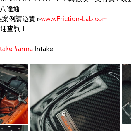
 八達通 
裝案例請遊覽 ▹
www.Friction-Lab.com
迎查詢 !
ntake
#arma
 Intake 